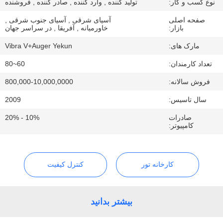
نوع کسب و کار:
تولید کننده , وارد کننده , صادر کننده , فروشنده
صفحه اصلی
آسیای شرقی , آسیای جنوب شرقی ,
تور
بازار:
خاورمیانه , آفریقا , در سراسر جهان
کارخانه
مارک های:
Vibra V+Auger Yekun
تعداد کارمندان:
60~80
کنترل
فروش سالانه:
800,000-10,000,0000
کیفیت
سال تاسیس:
2009
صادرات
10% - 20%
با
کامپیوتر:
ما
تماس
کارخانه تور
کنترل کیفیت
بگیرید
بیشتر بدانید
اخبار