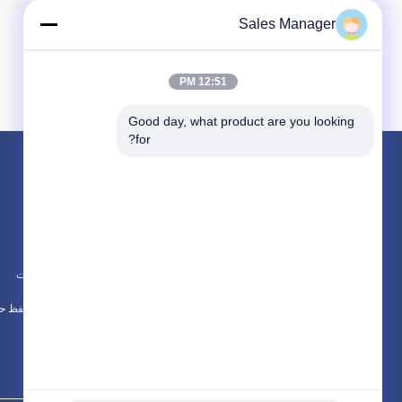
+8613918742829
WHATSAPP :
Sales Manager
+8613918742829
WeChat :
پست الکترونیک :
manager@vibracn.com
12:51 PM
Good day, what product are you looking 
for?
محصولات
در باره
درایور شمع هیدرولیک
اخبار
بیل نصب شده درایور شمع
موارد
چکش الکتریکی لرزان
نقشه سایت
همه دسته بندی ها