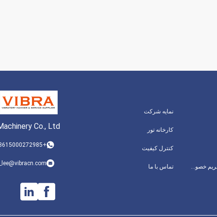
نمایه شرکت
achinery Co., Ltd.
کارخانه تور
+8615000272985
کنترل کیفیت
_lee@vibracn.com
سیاست حفظ حریم خصوصی
تماس با ما