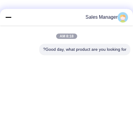
Sales Manager
8:18 AM
loading...
Good day, what product are you looking for?
دسته بندی های محبوب
همه
بیل نصب شده درایور
درایور شمع هیدرولیک
شمع
درایور شمع دستگیره
چکش الکتریکی لرزان
جانبی
چهار راننده انبوه
راننده 360 درجه