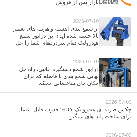
بازار پس از فروش
تور
2026-07-10
کارخانه
از شمع بندی آهسته و هزینه های تعمیر
بالا خسته شده اید؟ این درایور شمع
هیدرولیک تمام سردردهای شما را حل
کنترل
می کند
کیفیت
2026-07-10
درایور شمع دستگیره جانبی: راه حل
با
نهایی شمع بندی با فاصله کم برای
مکان های ساختمانی محکم
ما
تماس
2026-07-03
بگیرید
چکش ضربه ای هیدرولیک HDY: قدرت قابل اعتماد
برای ساخت پایه های سنگین
اخبار
2026-07-03