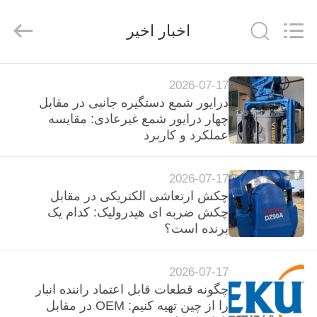
Yekun
Construction
Machinery
اخبار اخیر
Co.,
Ltd..
All
Rights
Reserved.
صفحه
2026-07-17
اصلی
درایور شمع دستگیره جانبی در مقابل
چهار درایور شمع غیرعادی: مقایسه
عملکرد و کاربرد
محصولات
2026-07-17
نمایش
چکش ارتعاشی الکتریکی در مقابل
واقعیت
چکش ضربه ای هیدرولیک: کدام یک
برنده است؟
مجازی
2026-07-17
درباره
چگونه قطعات قابل اعتماد راننده انبار
ما
را از چین تهیه کنیم: OEM در مقابل