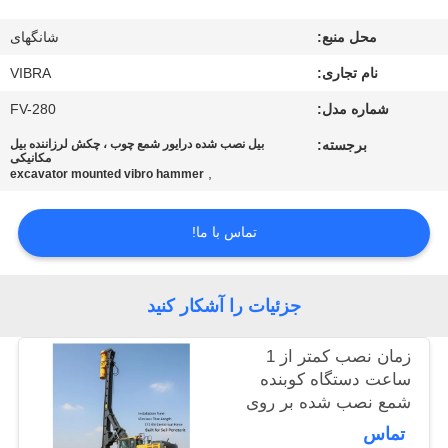
محل منبع:
شانگهای
تور
نام تجاری:
VIBRA
کارخانه
شماره مدل:
FV-280
کنترل
برجسته:
بیل نصب شده درایور شمع چوب ، چکش لرزاننده بیل
مکانیکی
,
کیفیت
excavator mounted vibro hammer
تماس با ما!
با
ما
جزئیات را آشکار کنید
تماس
بگیرید
زمان نصب کمتر از 1
ساعت دستگاه کوبنده
شمع نصب شده بر روی
اخبار
بیل مکانیکی با طول
تماس