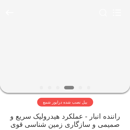
Yekun
Construction
Machinery
Co.,
Ltd..
All
Rights
Reserved.
صفحه
اصلی
محصولات
نمایش
واقعیت
مجازی
بیل نصب شده درایور شمع
درباره
راننده انبار - عملکرد هیدرولیک سریع و
صمیمی و سازگاری زمین شناسی قوی
ما