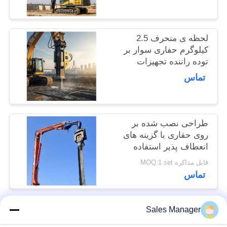
کوبش 15 متر و نیروی
موارد
گریز از مرکز 172
کیلونیوتن ساخته شده
برای نفوذ در خاک
لحظه ی منحرف 2.5
درخواست
کیلوگرم حفاری سوار بر
نقل قول
توده راننده تجهیزات
توده سازی برای کار پایه
تماس
و پروژه های مهندسی
SITEMAP
عمران
طراحی نصب شده بر
PRIVACY
روی حفاری با گزینه های
POLICY
انعطاف پذیر استفاده
شده
قابل مذاکره MOQ:1 set
تماس
Sales Manager
دسته بندی های محبوب
همه