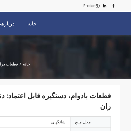
Persian
خانه
دربارهی
خانه
/
قطعات درا
قطعات بادوام، دستگیره قابل اعتماد: دن
ران
محل منبع
شانگهای