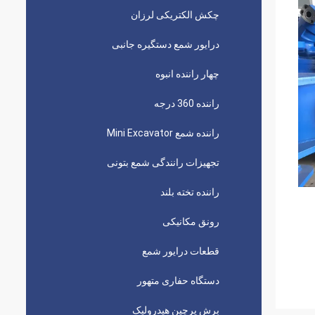
چکش الکتریکی لرزان
درایور شمع دستگیره جانبی
چهار راننده انبوه
راننده 360 درجه
راننده شمع Mini Excavator
تجهیزات رانندگی شمع بتونی
راننده تخته بلند
رونق مکانیکی
قطعات درایور شمع
دستگاه حفاری متهور
برش پرچین هیدرولیک