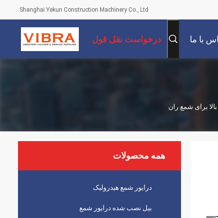
Shanghai Yekun Construction Machinery Co., Ltd.
س با ما
درخواست نقل قول
بالا برای شمع ران
همه محصولات
درایور شمع هیدرولیک
بیل نصب شده درایور شمع