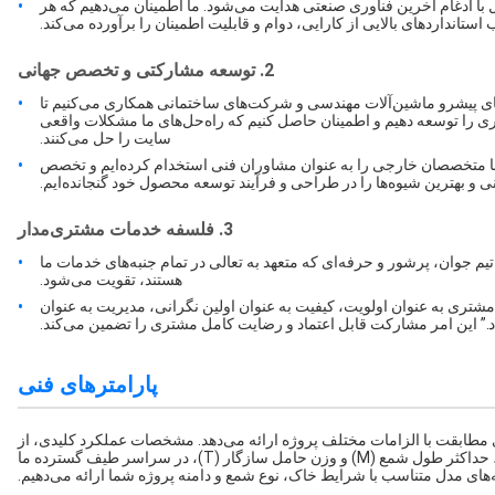
 با ادغام آخرین فناوری صنعتی هدایت می‌شود. ما اطمینان می‌دهیم که هر
استانداردهای بالایی از کارایی، دوام و قابلیت اطمینان را برآورده می‌کند.
2. توسعه مشارکتی و تخصص جهانی
های پیشرو ماشین‌آلات مهندسی و شرکت‌های ساختمانی همکاری می‌کنیم تا
 را توسعه دهیم و اطمینان حاصل کنیم که راه‌حل‌های ما مشکلات واقعی
سایت را حل می‌کنند.
ما متخصصان خارجی را به عنوان مشاوران فنی استخدام کرده‌ایم و تخصص
ی و بهترین شیوه‌ها را در طراحی و فرآیند توسعه محصول خود گنجانده‌ایم.
3. فلسفه خدمات مشتری‌مدار
 جوان، پرشور و حرفه‌ای که متعهد به تعالی در تمام جنبه‌های خدمات ما
هستند، تقویت می‌شود.
تری به عنوان اولویت، کیفیت به عنوان اولین نگرانی، مدیریت به عنوان
اد.” این امر مشارکت قابل اعتماد و رضایت کامل مشتری را تضمین می‌کند.
پارامترهای فنی
برای مطابقت با الزامات مختلف پروژه ارائه می‌دهد. مشخصات عملکرد کلیدی، از
جمله نیروی گریز از مرکز (KN)، فرکانس ارتعاش (RPM)، حداکثر طول شمع (M) و وزن حامل سازگار (T)، در سراسر طیف گسترده ما
ه‌های مدل متناسب با شرایط خاک، نوع شمع و دامنه پروژه شما ارائه می‌دهیم.