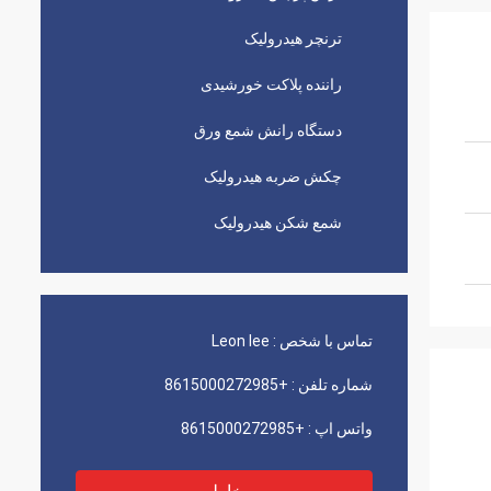
ترنچر هیدرولیک
راننده پلاکت خورشیدی
دستگاه رانش شمع ورق
چکش ضربه هیدرولیک
شمع شکن هیدرولیک
تماس با شخص :
Leon lee
شماره تلفن :
+8615000272985
واتس اپ :
+8615000272985