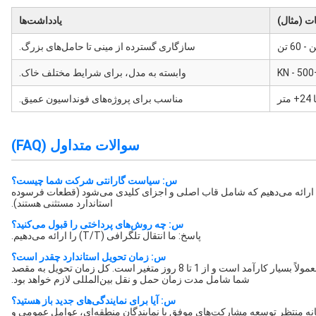
 (مثال)
یادداشت‌ها
سازگاری گسترده از مینی تا حامل‌های بزرگ.
وابسته به مدل، برای شرایط مختلف خاک.
2+ متر
مناسب برای پروژه‌های فونداسیون عمیق.
سوالات متداول (FAQ)
س: سیاست گارانتی شرکت شما چیست؟
 از تاریخ تکمیل نصب ارائه می‌دهیم که شامل قاب اصلی و اجزای کلیدی می‌شود (قطعات فرسوده
استاندارد مستثنی هستند).
س: چه روش‌های پرداختی را قبول می‌کنید؟
پاسخ: ما انتقال تلگرافی (T/T) را ارائه می‌دهیم.
س: زمان تحویل استاندارد چقدر است؟
پاسخ: برای سفارشات استاندارد، تحویل به بندر شانگهای معمولاً بسیار کارآمد است و از 1 تا 8 روز متغیر است. کل زمان تحویل به مقصد
شما شامل مدت زمان حمل و نقل بین‌المللی لازم خواهد بود.
س: آیا برای نمایندگی‌های جدید باز هستید؟
اقانه منتظر توسعه مشارکت‌های موفق با نمایندگان منطقه‌ای، عوامل عمومی و