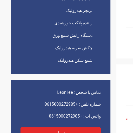
ترنچر هیدرولیک
راننده پلاکت خورشیدی
دستگاه رانش شمع ورق
چکش ضربه هیدرولیک
شمع شکن هیدرولیک
تماس با شخص :
Leon lee
شماره تلفن :
+8615000272985
واتس اپ :
+8615000272985