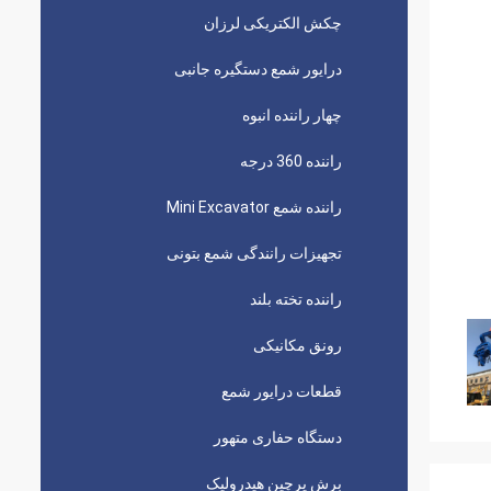
چکش الکتریکی لرزان
درایور شمع دستگیره جانبی
چهار راننده انبوه
راننده 360 درجه
راننده شمع Mini Excavator
تجهیزات رانندگی شمع بتونی
راننده تخته بلند
رونق مکانیکی
قطعات درایور شمع
دستگاه حفاری متهور
برش پرچین هیدرولیک