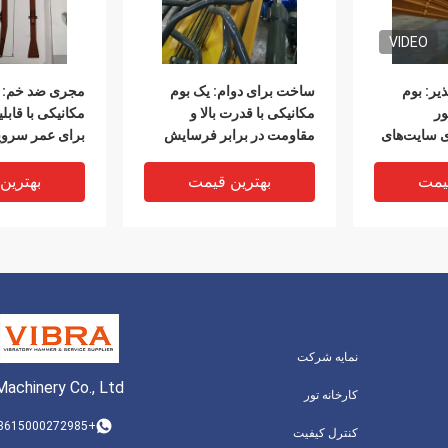
VIDEO
ر: بوم
ساخت برای دوام: یک بوم
مجری ضد خم: ی
ور
مکانیکی با قدرت بالا و
مکانیکی با قابلی
 سایت‌های
مقاومت در برابر فرسایش
برای عمر سرو
یمت
بهترین قیمت
بهترین
نمایه شرکت
achinery Co., Ltd.
کارخانه تور
+8615000272985
کنترل کیفیت