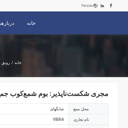
Persian
خانه
دربارهی
خانه
/
رونق م
مجری شکست‌ناپذیر: بوم شمع‌کوب جم
محل منبع
شانگهای
نام تجاری
VIBRA