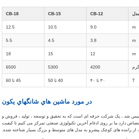
دل
CB-12
CB-15
CB-18
12.5
10.5
9.0
m
5.5
4.5
3.8
m
18
15
12
m
گرم
4200
5300
6500
T
۳۰ تا ۴۰
40 تا 50
45 تا 60
در مورد ماشين هاي شانگهاي يکون
اشین آلات یکون شانگهای که در سال 2014 تاسیس شد ، یک شرکت حرفه ای است که به تحقیق و توسعه ، تولید ، فروش و
صاص دارد.ما بر روی ادغام آخرین تکنولوژی صنعتی تمرکز می کنیم تا کیفیت
از راننده های کوچک پیشرو به مدل های متوسط و بزرگ بسیار شناخته شده.