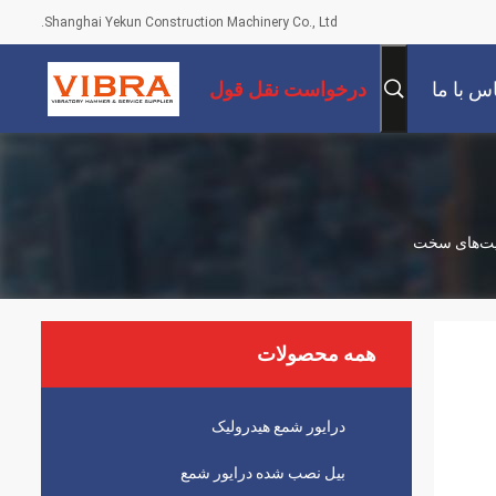
Shanghai Yekun Construction Machinery Co., Ltd.
س با ما
درخواست نقل قول
یت‌های سخت
همه محصولات
درایور شمع هیدرولیک
بیل نصب شده درایور شمع