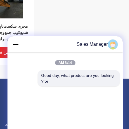
مجری شکست‌ناپذی
شمع‌کوب جمع‌وج
مهندسی‌شده برای
Sales Manager
سخت
بهترین ق
8:14 AM
Good day, what product are you looking 
for?
محصولات
در باره
درایور شمع هیدرولیک
اخبار
بیل نصب شده درایور شمع
موارد
چکش الکتریکی لرزان
نقشه سایت