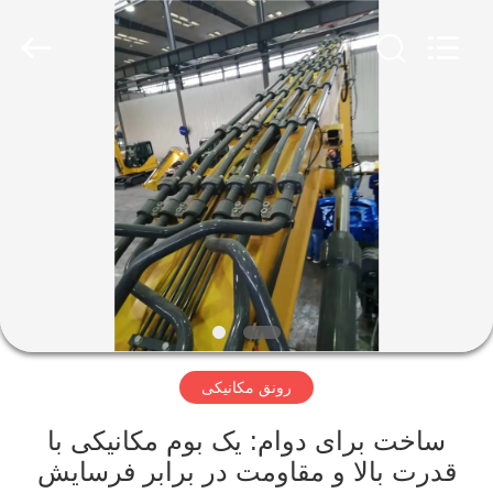
Yekun
Construction
Machinery
Co.,
Ltd..
All
Rights
Reserved.
صفحه
اصلی
محصولات
نمایش
واقعیت
مجازی
رونق مکانیکی
درباره
ساخت برای دوام: یک بوم مکانیکی با
قدرت بالا و مقاومت در برابر فرسایش
ما