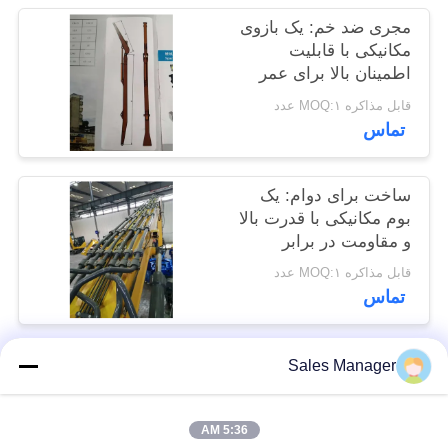
موارد
مجری ضد خم: یک بازوی
مکانیکی با قابلیت
اطمینان بالا برای عمر
درخواست
سرویس طولانی
قابل مذاکره MOQ:۱ عدد
نقل قول
تماس
SITEMAP
ساخت برای دوام: یک
بوم مکانیکی با قدرت بالا
و مقاومت در برابر
PRIVACY
فرسایش
قابل مذاکره MOQ:۱ عدد
POLICY
تماس
Sales Manager
دسته بندی های محبوب
همه
5:36 AM
بیل نصب شده درایور