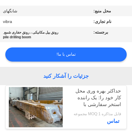
محل منبع:
شانگهای
تور
نام تجاری:
vibra
کارخانه
برجسته:
,
رونق بیل مکانیکی ، رونق حفاری شمع
pile drilling boom
کنترل
کیفیت
تماس با ما!
با
جزئیات را آشکار کنید
ما
تماس
حداکثر بهره وری محل
کار خود را: یک راننده
بگیرید
استخر سفارشی با
ظرفیت سطل یکپارچه
قابل مذاکره MOQ:1 مجموعه
اخبار
تماس