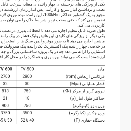
نصب و برداشتن انبار سریع و کارآمد، پس انداز زمان ارزشمند د
مجهز به یک گشتاور حداکثر 100kNm، ای
تضمین می کند که حتی سخت ترین شرایط خاک را می توان به راحتی
کاربردی می کند.
طول ضربه قابل تنظیم اجازه می دهد تا انعطاف پذیری در نصب تو
ماشین اجازه می دهد تا به طور موثر و ایمن سنگ ها را استخراج ک
در خلاصه، چهار راننده پیک اکسینتریک یک راننده پیک هیدرولی
استثنایی را ارائه می دهد.چه در یک پروژه ساختمانی بزرگ و چه در
ارزشمند است که می تواند بهره وری و عملکرد را در محل کار اف
ماده
FV-500
FV-600
فرکانس ارتعاش (rpm)
2800
2700
فشار عملیاتی (Mpa)
30
32
نیروی گریز از مرکز (KN)
759
818
حداکثر طول انبار (م)
18
21
وزن بازو (کیلوگرم)
750
900
وزن چکش (کیلوگرم)
3500
3750
دستگاه حفاری (T)
48 تا 52
50 تا 65