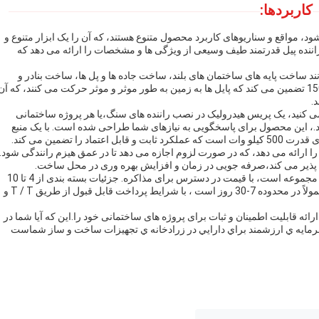
کاربردها:
 از Four Eccentric Pile Driver توسط VIBRA می شود، مواقع و سناریوهای کاربرد محصول متنوع هستند، که آن را یک ابزار متنوع و
ننده پيل قدرتمند طیف وسیعی از ویژگی ها و مشخصات را ارائه می دهد که
ند ساخت پایه های ساختمان های بلند، ساخت جاده ها و پل ها، ساخت بنادر و
پروژه های راه آهن ایده آل است.حداکثر نیروی محرک پایل 1500kN تضمین می کند که پایل ها به زمین به طور موثر و موثر حرکت می کنند، که آن
.
می کنید، یک پریس هیدرولیک در نصب راننده های سنگ،یا هر پروژه ساختمانی
ارد.، این محصول برای پاسخگویی به نیازهای شما طراحی شده است. با یک منبع
ا تضمین می کند.
ر این، چهار راننده هیزم از ویبرا حداکثر عمق هیزم 21 متر را ارائه می دهد، که در صورت لزوم اجازه می دهد تا در عمق هیزم رانندگی شود.
برای ملاحظات خرید، حداقل مقدار سفارش برای این محصول 1 مجموعه است، با قیمت در دسترس برای مذاکره. جزئیات بسته بندی از 4 تا 10
CBM،اطمینان از تحویل ایمن و امن راننده ی انبارزمان تحویل معمولاً در محدوده 7-30 روز است ، با شرایط پرداخت قابل قبول از طریق T / T و
ا ظرفیت عرضه 15 مجموعه در ماه، چهار راننده انبوه از VIBRA ارائه قابلیت اطمینان و ثبات برای پروژه های ساختمانی خود را.این که آیا شما در
 سرمايه ي ارزشمند براي دارايي در زرادخانه ي تجهیزات ساخت و ساز شماست