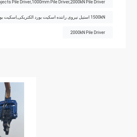
ects Pile Driver,1000mm Pile Driver,2000kN Pile Driver
1500kN استیل نیروی راننده اسکیت بورد الکتریکی,اسکیت بورد الکتریکی چهار چرخ,درایور چهار گره ای با قدرت بالا
2000kN Pile Driver