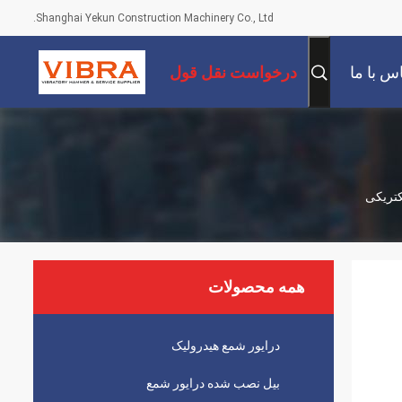
Shanghai Yekun Construction Machinery Co., Ltd.
س با ما
درخواست نقل قول
همه محصولات
درایور شمع هیدرولیک
بیل نصب شده درایور شمع