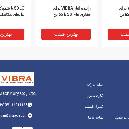
راننده انبار VIBRA برای
راننده انبار VIBRA برای
SDLG با شم
حفاری های 50 تا 65 تن
بیل‌های مکانیکی 65-75 ت
یمت
بهترین قیمت
بهترین
نمایه شرکت
achinery Co., Ltd.
کارخانه تور
+8613918742829
کنترل کیفیت
VIBRA برای حفاری
شمع‌کوب ویبرا برای بیل
ger@vibracn.com
سیاست حفظ حریم خصوصی
تماس با ما
مکانیکی 65-75 تنی
حفاری های 50 تا 65 تن