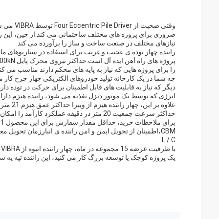
وقتی صحبت
ضروری برای پروژه های مختلف ساختمانی می کند.از چین، این را
نیازهای مختلف در صنعت ساخت و ساز را برآورده می کند.
راننده چهار توده ی عجیب و غریب برای استفاده در سناریوهای مان
را برای پروژه هایی که نیاز به پایه های محکم دارند مناسب می کند
چه شما در یک کارخانه تولید خودروهای الکتریکی چهار چرخ کار 
دیگر که نیاز به قابلیت های قابل اطمینان برای حرکت در توده د
انرژی که توسط یک موتور دیزل تغذیه می شود، راننده هیزم دارای قدرت 500 کیلو وات است که عملکرد ثابت و قابل اعتماد ر
علاوه ب
حداکثر سرعت جمعیت 20 متر در دقیقه عملکرد کارآمد را امکان پذیر می کند،صرفه جویی در زمان و افزایش بهره وری در محل ساخت.
L / C.
ب
یک پروژه کوچک یا توسعه بزرگ کار می کنید، اين راننده تپه يه