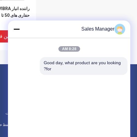
حفاری های 50 تا 65 تن
Sales Manager
بهترین ق
8:28 AM
Good day, what product are you looking 
for?
محصولات
در باره
درایور شمع هیدرولیک
اخبار
بیل نصب شده درایور شمع
موارد
چکش الکتریکی لرزان
نقشه سایت
درایور 
همه دسته بندی ها
های XCMG CE750D