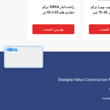
ع‌کوب ویبرا برای
راننده انبار VIBRA برای
نی
حفاری های 50 تا 65 تن
 قیمت
بهترین قیمت
Shanghai Yekun Construction M
راننده انبار VIBRA برای
شمع‌کوب ویبرا برای بیل
mana
مکانیکی 48-52 تنی