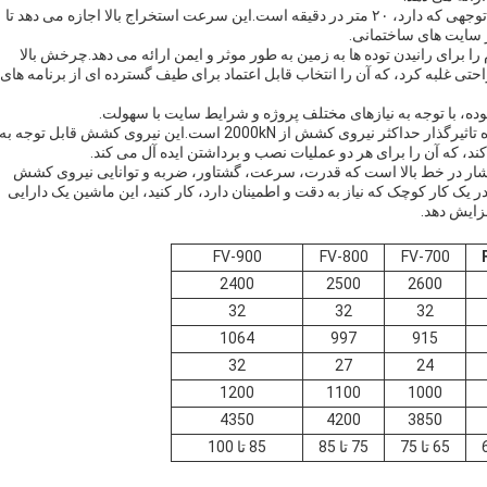
یکی از ویژگی های برجسته ی چهار راننده ی معتاد، سرعت قابل توجهی که دارد، ۲۰ متر در دقیقه است.این سرعت استخراج بالا اجازه می دهد تا
ر سایت های ساختمانی.
ن راننده توده نیروی لازم را برای رانیدن توده ها به زمین به طور موثر و ایمن ارائه می دهد.چرخش بالا
 غلبه کرد، که آن را انتخاب قابل اعتماد برای طیف گسترده ای از برنامه های
ده، با توجه به نیازهای مختلف پروژه و شرایط سایت با سهولت.
یکی دیگر از ویژگی های کلیدی این هائیدرولیک فشار در پیک راننده تاثیرگذار حداکثر نیروی کشش از 2000kN است.این نیروی کشش قابل توجه به
ند، که آن را برای هر دو عملیات نصب و برداشتن ایده آل می کند.
ک فشار در خط بالا است که قدرت، سرعت، گشتاور، ضربه و توانایی نیروی کشش
 یک کار کوچک که نیاز به دقت و اطمینان دارد، کار کنید، این ماشین یک دارایی
زایش دهد.
FV-900
FV-800
FV-700
2400
2500
2600
32
32
32
1064
997
915
32
27
24
1200
1100
1000
4350
4200
3850
65 تا 75
75 تا 85
85 تا 100