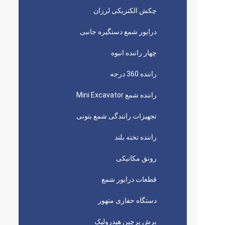
چکش الکتریکی لرزان
درایور شمع دستگیره جانبی
چهار راننده انبوه
راننده 360 درجه
راننده شمع Mini Excavator
تجهیزات رانندگی شمع بتونی
راننده تخته بلند
رونق مکانیکی
قطعات درایور شمع
دستگاه حفاری متهور
برش پرچین هیدرولیک