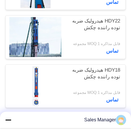
تماس
موارد
HDY22 هيدرولیک ضربه
درخواست
توده راننده چکش
نقل قول
قابل مذاکره MOQ:1 مجموعه
تماس
نقشه
سایت
HDY18 هيدرولیک ضربه
توده راننده چکش
PRIVACY
POLICY
قابل مذاکره MOQ:1 مجموعه
تماس
Sales Manager
دسته بندی های محبوب
همه