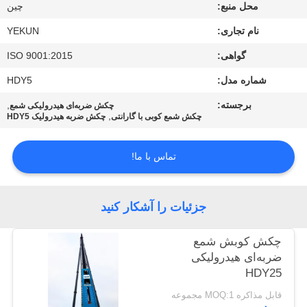
محل منبع:
چین
تور
نام تجاری:
YEKUN
کارخانه
گواهی:
ISO 9001:2015
شماره مدل:
HDY5
کنترل
برجسته:
,
چکش ضربه‌ای هیدرولیکی شمع
,
چکش شمع کوبی با گارانتی
چکش ضربه هیدرولیک HDY5
کیفیت
تماس با ما!
با
ما
جزئیات را آشکار کنید
تماس
بگیرید
چکش کوبش شمع
ضربه‌ای هیدرولیکی
HDY25
اخبار
قابل مذاکره MOQ:1 مجموعه