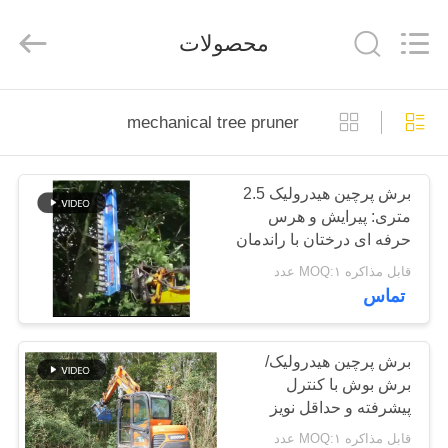
Yekun
Construction
Machinery
محصولات
Co.,
Ltd..
All
Rights
Reserved.
صفحه
mechanical tree pruner
اصلی
برش پرچین هیدرولیک 2.5
محصولات
متری: پیرایش و هرس
حرفه ای درختان با راندمان
نمایش
بالا
قابل مذاکره MOQ:۱ عدد
تماس
واقعیت
مجازی
برش پرچین هیدرولیک/
برش بوش با کنترل
درباره
پیشرفته و حداقل نویز
ما
قابل مذاکره MOQ:۱ عدد