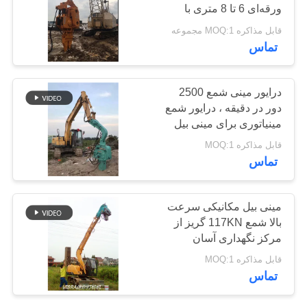
ورقه‌ای 6 تا 8 متری با
موارد
استفاده از بیل مکانیکی
قابل مذاکره MOQ:1 مجموعه
ویلر
تماس
درخواست
نقل قول
درایور مینی شمع 2500
دور در دقیقه ، درایور شمع
مینیاتوری برای مینی بیل
نقشه
مکانیکی
قابل مذاکره MOQ:1
سایت
تماس
PRIVACY
مینی بیل مکانیکی سرعت
POLICY
بالا شمع 117KN گریز از
مرکز نگهداری آسان
قابل مذاکره MOQ:1
تماس