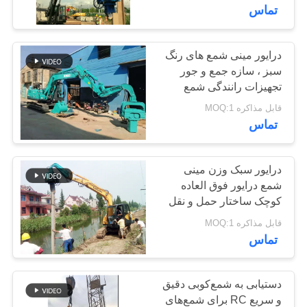
تماس
تور
کارخانه
درایور مینی شمع های رنگ
سبز ، سازه جمع و جور
تجهیزات رانندگی شمع
کنترل
کوچک
قابل مذاکره MOQ:1
کیفیت
تماس
با
درایور سبک وزن مینی
شمع درایور فوق العاده
ما
کوچک ساختار حمل و نقل
تماس
مناسب
قابل مذاکره MOQ:1
بگیرید
تماس
اخبار
دستیابی به شمع‌کوبی دقیق
و سریع RC برای شمع‌های