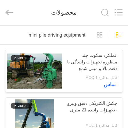
Yekun
Construction
Machinery
محصولات
Co.,
Ltd..
All
Rights
Reserved.
صفحه
mini pile driving equipment
اصلی
عملکرد سکوت چند
محصولات
منظوره تجهیزات رانندگی با
دقت بالا و مینی شمع
نمایش
قابل مذاکره MOQ:1
تماس
واقعیت
مجازی
چکش الکتریکی دقیق ویبرو
- تجهیزات راننده 21 متری
درباره
ما
قابل مذاکره MOQ:1