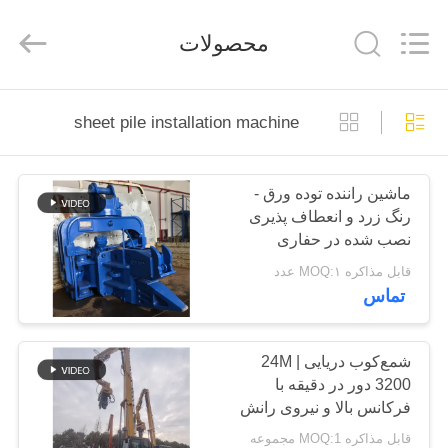
Yekun
Construction
Machinery
محصولات
Co.,
Ltd..
All
Rights
Reserved.
صفحه
sheet pile installation machine
اصلی
ماشین راننده توده ورق -
محصولات
رنگ زرد و انعطاف پذیری
نصب شده در حفاری
نمایش
قابل مذاکره MOQ:۱ عدد
تماس
واقعیت
مجازی
شمع‌کوب دریایی 24M |
3200 دور در دقیقه با
درباره
فرکانس بالا و نیروی رانش
ما
قدرتمند
قابل مذاکره MOQ:1 مجموعه