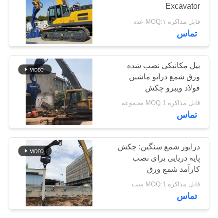
Excavator
موارد
قابل مذاکره MOQ:۱ عدد
تماس
درخواست
نقل قول
بیل مکانیکی نصب شده
ورق شمع درایو ماشین
فولاد ویبرو چکش
نقشه
قابل مذاکره MOQ:1 مجموعه
سایت
تماس
PRIVACY
درایور شمع سنگین: چکش
POLICY
پایه دریایی برای نصب
کارآمد شمع ورق
قابل مذاکره MOQ:1 ست
تماس