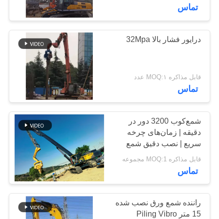
تماس
تور
کارخانه
درایور فشار بالا 32Mpa
کنترل
قابل مذاکره MOQ:۱ عدد
کیفیت
تماس
با
شمع‌کوب 3200 دور در
دقیقه | زمان‌های چرخه
ما
سریع | نصب دقیق شمع
تماس
ورقه‌ای | عملکرد قابل
قابل مذاکره MOQ:1 مجموعه
اعتماد
بگیرید
تماس
اخبار
راننده شمع ورق نصب شده
15 متر Piling Vibro