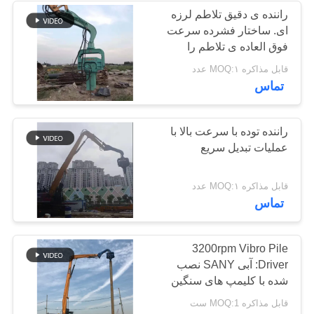
راننده ی دقیق تلاطم لرزه
ای. ساختار فشرده سرعت
فوق العاده ی تلاطم را
فراهم می کند.
قابل مذاکره MOQ:۱ عدد
تماس
راننده توده با سرعت بالا با
عملیات تبدیل سریع
قابل مذاکره MOQ:۱ عدد
تماس
3200rpm Vibro Pile
Driver: آبی SANY نصب
شده با کلیمپ های سنگین
و استخراج سریع
قابل مذاکره MOQ:1 ست