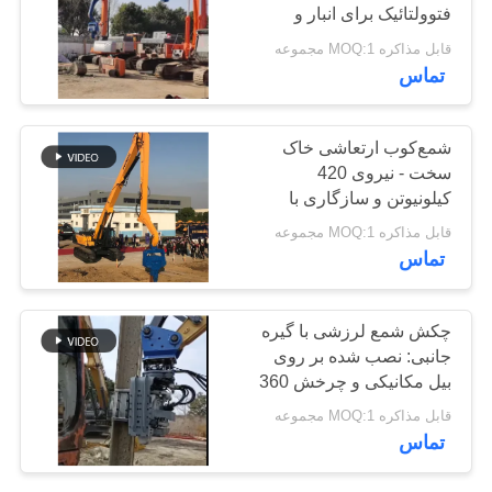
فتوولتائیک برای انبار و
موارد
کشیدن
قابل مذاکره MOQ:1 مجموعه
تماس
درخواست
نقل قول
شمع‌کوب ارتعاشی خاک
سخت - نیروی 420
کیلونیوتن و سازگاری با
نقشه
پروژه‌های جهانی
قابل مذاکره MOQ:1 مجموعه
سایت
تماس
PRIVACY
چکش شمع لرزشی با گیره
POLICY
جانبی: نصب شده بر روی
بیل مکانیکی و چرخش 360
درجه
قابل مذاکره MOQ:1 مجموعه
تماس