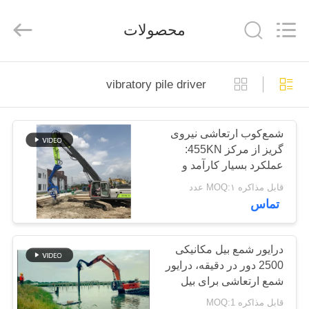
Yekun
Construction
Machinery
محصولات
Co.,
Ltd..
All
Rights
Reserved.
صفحه
vibratory pile driver
اصلی
شمع‌کوب ارتعاشی نیروی
محصولات
گریز از مرکز 455KN:
عملکرد بسیار کارآمد و
نمایش
قدرتمند
قابل مذاکره MOQ:۱ عدد
تماس
واقعیت
مجازی
درایور شمع بیل مکانیکی
2500 دور در دقیقه، درایور
درباره
شمع ارتعاشی برای بیل
ما
مکانیکی
قابل مذاکره MOQ:1