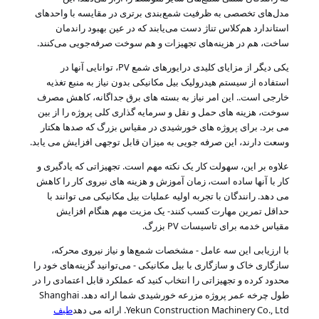
مدل‌های تخصصی به ظرفیت شمع‌بندی برتری در مقایسه با واحدهای
استاندارد هم‌کلاس تناژ دست می‌یابند که در عین بهبود راندمان
ساخت، هم در هزینه‌های تجهیزات و هم سوخت صرفه‌جویی می‌کنند.
یکی دیگر از مزایای کلیدی درایورهای شمع PV، توانایی آنها در
استفاده از سیستم هیدرولیک بیل مکانیکی بدون نیاز به منبع تغذیه
خارجی است.
. این امر نیاز به بسته های برق جداگانه، کاهش مصرف
سوخت، هزینه های حمل و نقل و سرمایه گذاری کلی پروژه را از بین
می برد
. برای پروژه های خورشیدی در مقیاس بزرگ که صدها هکتار
وسعت دارند، این صرفه جویی به میزان قابل توجهی افزایش می یابد.
علاوه بر این، سهولت کار یک نکته مهم است. تجهیزاتی که یادگیری و
کار با آنها ساده است، زمان آموزش و هزینه های نیروی کار را کاهش
می دهد. رانندگان با تجربه اولیه عملیات بیل مکانیکی می توانند با
حداقل تمرین مهارت کسب کنند
- یک مزیت مهم هنگام افزایش
مقیاس خدمه برای تاسیسات PV بزرگ.
با ارزیابی این سه عامل - مشخصات شمع‌ها و نیاز نیروی محرکه،
سازگاری خاک و سازگاری با بیل مکانیکی - می‌توانید گزینه‌های خود را
محدود کرده و تجهیزاتی را انتخاب کنید که عملکرد قابل اعتمادی را در
طول چرخه عمر پروژه مزرعه خورشیدی شما ارائه دهد. Shanghai
Yekun Construction Machinery Co., Ltd. ارائه می دهد
طیف