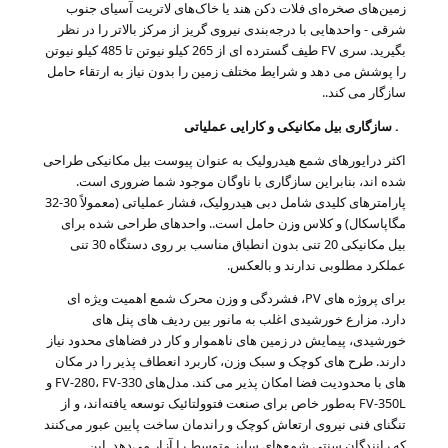
زمین‌های صخره‌ای فلات دکن هند یا خاک‌های لاتریت آسیای جنوب
شرقی - واحدهایی با درجه‌بندی نیروی گریز از مرکز بالاتر را در نظر
بگیرید. سری FV طیف گسترده ای از 265 کیلو نیوتن تا 485 کیلو نیوتن
را پوشش می دهد و شرایط مختلف زمین را بدون نیاز به ارتقاء حامل
سازگار می کند.
.
3. سازگاری بیل مکانیکی و کارایی عملیاتی
اکثر درایورهای شمع هیدرولیک به عنوان پیوست بیل مکانیکی طراحی
شده اند، بنابراین سازگاری با ناوگان موجود شما ضروری است.
پارامترهای کلیدی شامل دبی هیدرولیک، فشار عملیاتی (معمولاً 30-32
مگاپاسکال) و کلاس وزن حامل است.
. واحدهای طراحی شده برای
بیل مکانیکی 20 تنی بدون انطباق مناسب بر روی دستگاه 30 تنی
عملکرد مطلوبی ندارند و بالعکس.
برای پروژه های PV، فشردگی و وزن محرک شمع اهمیت ویژه ای
دارد. مزارع خورشیدی اغلب به مانور بین ردیف های پنل های
خورشیدی، پیمایش در زمین های ناهموار و کار در فضاهای محدود نیاز
دارند. طرح های کوچک و سبک وزن، کاربرد انعطاف پذیر را در مکان
های با محدودیت فضا امکان پذیر می کند
. مدل‌های FV-280، FV-330 و
FV-350L به‌طور خاص برای صنعت فتوولتائیک توسعه یافته‌اند، و از
تنگنای فنی نیروی ارتعاش کوچک و راندمان ساخت پایین عبور می‌کنند
که رانندگان سنتی شمع‌های سایز متوسط ​​را آزار می‌دهد. این