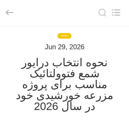
Yekun
Construction
Machinery
Co.,
Ltd..
All
Rights
Reserved.
صفحه
NEWS
اصلی
Jun 29, 2026
محصولات
نحوه انتخاب درایور
شمع فتوولتائیک
نمایش
مناسب برای پروژه
واقعیت
مزرعه خورشیدی خود
مجازی
در سال 2026
درباره
ما