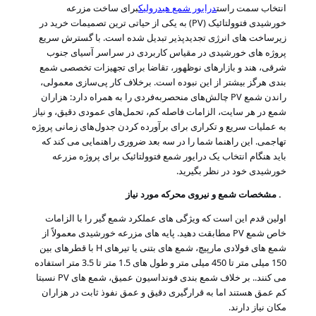
انتخاب سمت راست
درایور شمع هیدرولیک
برای ساخت مزرعه
خورشیدی فتوولتائیک (PV) به یکی از حیاتی ترین تصمیمات خرید در
تور
زیرساخت های انرژی تجدیدپذیر تبدیل شده است. با گسترش سریع
پروژه های خورشیدی در مقیاس کاربردی در سراسر آسیای جنوب
کارخانه
شرقی، هند و بازارهای نوظهور، تقاضا برای تجهیزات تخصصی شمع
بندی هرگز بیشتر از این نبوده است. برخلاف کار پی‌سازی معمولی،
راندن شمع PV چالش‌های منحصربه‌فردی را به همراه دارد: هزاران
کنترل
شمع در هر سایت، الزامات فاصله کم، تحمل‌های عمودی دقیق، و نیاز
کیفیت
به عملیات سریع و تکراری برای برآورده کردن جدول‌های زمانی پروژه
تهاجمی. این راهنما شما را در سه بعد ضروری راهنمایی می کند که
باید هنگام انتخاب یک درایور شمع فتوولتائیک برای پروژه مزرعه
با
خورشیدی خود در نظر بگیرید.
ما
1. مشخصات شمع و نیروی محرکه مورد نیاز
تماس
اولین قدم این است که ویژگی های عملکرد شمع گیر را با الزامات
خاص شمع PV مطابقت دهید. پایه های مزرعه خورشیدی معمولاً از
بگیرید
شمع های فولادی مارپیچ، شمع های بتنی یا تیرهای H با قطرهای بین
150 میلی متر تا 450 میلی متر و طول های 1.5 متر تا 3.5 متر استفاده
می کنند.
. بر خلاف شمع بندی فونداسیون عمیق، شمع های PV نسبتا
اخبار
کم عمق هستند اما به قرارگیری دقیق و عمق نفوذ ثابت در هزاران
مکان نیاز دارند.