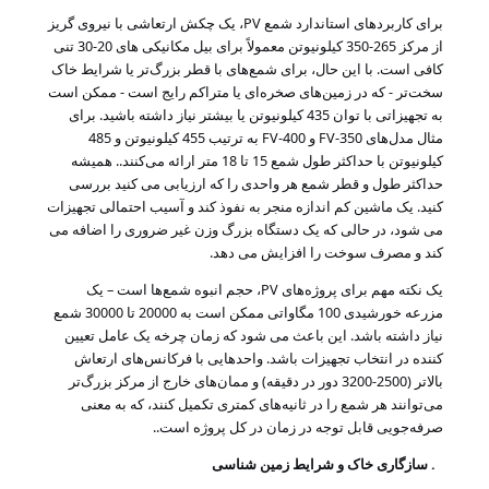
موارد
برای کاربردهای استاندارد شمع PV، یک چکش ارتعاشی با نیروی گریز
از مرکز 265-350 کیلونیوتن معمولاً برای بیل مکانیکی های 20-30 تنی
کافی است. با این حال، برای شمع‌های با قطر بزرگ‌تر یا شرایط خاک
سخت‌تر - که در زمین‌های صخره‌ای یا متراکم رایج است - ممکن است
درخواست
به تجهیزاتی با توان 435 کیلونیوتن یا بیشتر نیاز داشته باشید. برای
نقل قول
مثال مدل‌های FV-350 و FV-400 به ترتیب 455 کیلونیوتن و 485
کیلونیوتن با حداکثر طول شمع 15 تا 18 متر ارائه می‌کنند.
. همیشه
حداکثر طول و قطر شمع هر واحدی را که ارزیابی می کنید بررسی
SITEMAP
کنید. یک ماشین کم اندازه منجر به نفوذ کند و آسیب احتمالی تجهیزات
می شود، در حالی که یک دستگاه بزرگ وزن غیر ضروری را اضافه می
کند و مصرف سوخت را افزایش می دهد.
PRIVACY
یک نکته مهم برای پروژه‌های PV، حجم انبوه شمع‌ها است – یک
POLICY
مزرعه خورشیدی 100 مگاواتی ممکن است به 20000 تا 30000 شمع
نیاز داشته باشد. این باعث می شود که زمان چرخه یک عامل تعیین
کننده در انتخاب تجهیزات باشد. واحدهایی با فرکانس‌های ارتعاش
بالاتر (2500-3200 دور در دقیقه) و ممان‌های خارج از مرکز بزرگ‌تر
می‌توانند هر شمع را در ثانیه‌های کمتری تکمیل کنند، که به معنی
صرفه‌جویی قابل توجه در زمان در کل پروژه است.
.
2. سازگاری خاک و شرایط زمین شناسی