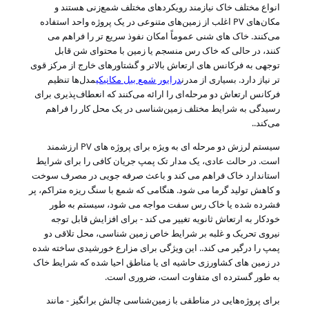
انواع مختلف خاک نیازمند رویکردهای مختلف شمع‌زنی هستند و
مکان‌های PV اغلب از زمین‌های متنوعی در یک پروژه واحد استفاده
می‌کنند. خاک های شنی عموماً امکان نفوذ سریع تر را فراهم می
کنند، در حالی که خاک رس منسجم یا زمین با محتوای شن قابل
توجهی به فرکانس های ارتعاش بالاتر و گشتاورهای خارج از مرکز قوی
تر نیاز دارد. بسیاری از مدرن
درایور شمع بیل مکانیکی
مدل‌ها تنظیم
فرکانس ارتعاش دو مرحله‌ای را ارائه می‌کنند که انعطاف‌پذیری برای
رسیدگی به شرایط مختلف زمین‌شناسی در یک محل کار را فراهم
می‌کند.
.
سیستم لرزش دو مرحله ای به ویژه برای پروژه های PV ارزشمند
است. در حالت عادی، یک مدار تک پمپ جریان کافی را برای شرایط
استاندارد خاک فراهم می کند و باعث صرفه جویی در مصرف سوخت
و کاهش تولید گرما می شود. هنگامی که شمع با سنگ ریزه متراکم، پر
فشرده شده یا خاک رس سفت مواجه می شود، سیستم به طور
خودکار به ارتعاش ثانویه تغییر می کند - برای افزایش قابل توجه
نیروی تحریک و غلبه بر شرایط خاص زمین شناسی، محل تلاقی دو
پمپ را درگیر می کند.
. این ویژگی برای مزارع خورشیدی ساخته شده
در زمین های کشاورزی حاشیه ای یا مناطق احیا شده که شرایط خاک
به طور گسترده ای متفاوت است، ضروری است.
برای پروژه‌هایی در مناطقی با زمین‌شناسی چالش برانگیز - مانند