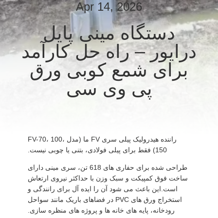
Apr 14, 2026
تور
دستگاه مینی پایل
کارخانه
درایور – راه حل کارآمد
برای شمع کوبی ورق
کنترل
پی وی سی
کیفیت
با
ما
راننده هیدرولیک پیلی سری FV ما (مدل FV-70، 100،
تماس
150) فقط برای پیلی فولادی، بتنی یا چوبی نیست.
بگیرید
طراحی شده برای حفاری های 618 تن، سری مینی دارای
ساخت فوق کمپیکت و سبک وزن با حداکثر نیروی ارتعاش
است.این باعث می شود آن را ایده آل برای رانندگی و
اخبار
استخراج ورق های PVC در فضاهای باریک مانند سواحل
رودخانه، پایه های خانه ها و پروژه های منظره سازی.