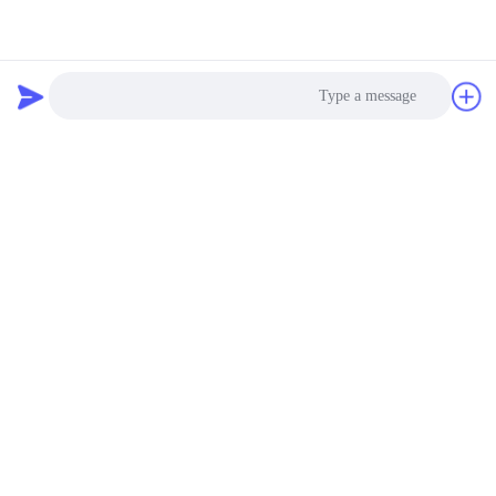
Photo
Video Call
Audio Call