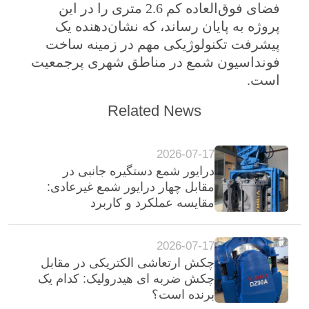
فضای فوق‌العاده کم 2.6 متری را در این
موارد
پروژه به پایان رساند، که نشان‌دهنده یک
پیشرفت تکنولوژیکی مهم در زمینه ساخت
درخواست
فونداسیون شمع در مناطق شهری پرجمعیت
است.
نقل قول
Related News
نقشه
سایت
2026-07-17
درایور شمع دستگیره جانبی در
مقابل چهار درایور شمع غیرعادی:
PRIVACY
مقایسه عملکرد و کاربرد
POLICY
2026-07-17
چکش ارتعاشی الکتریکی در مقابل
چکش ضربه ای هیدرولیک: کدام یک
برنده است؟