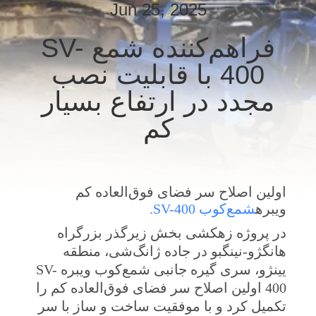
Jun 25, 2025
تور
فراهم‌کننده شمع SV-
کارخانه
400 با قابلیت نصب
مجدد در ارتفاع بسیار
کنترل
کم
کیفیت
با
اولین اصلاح سر فضای فوق‌العاده کم
ما
ویبره
شمع‌کوب SV-400.
تماس
در پروژه زهکشی بخش زیرگذر بزرگراه
بگیرید
هانگژو-نینگبو در جاده ژانگ‌شی، منطقه
یینژو، سری گیره جانبی شمع‌کوب ویبره SV-
اخبار
400 اولین اصلاح سر فضای فوق‌العاده کم را
تکمیل کرد و با موفقیت ساخت و ساز با سر