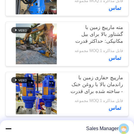
قابل مذاکره MOQ:1 مجموعه
موارد
تماس
درخواست
مته مارپیچ زمین با
گشتاور بالا برای بیل
نقل قول
مکانیکی: حداکثر قدرت
برای حفاری عمیق تا 7
قابل مذاکره MOQ:1 مجموعه
SITEMAP
متر
تماس
PRIVACY
مارپیچ حفاری زمین با
POLICY
راندمان بالا با روغن خنک
- ساخته شده برای قدرت
در بیل مکانیکی 24-50
قابل مذاکره MOQ:1 مجموعه
تنی
تماس
Sales Manager
دسته بندی های محبوب
همه