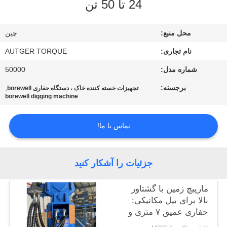
24 تا 50 تن
تور
محل منبع:
چين
کارخانه
نام تجاری:
AUTGER TORQUE
شماره مدل:
50000
کنترل
برجسته:
,
کیفیت
تجهیزات خسته کننده خاک ، دستگاه حفاری borewell
borewell digging machine
با
تماس با ما!
ما
تماس
جزئیات را آشکار کنید
بگیرید
مارپیچ زمین با گشتاور
بالا برای بیل مکانیکی:
اخبار
حفاری عمیق ۷ متری و
حداکثر توان خروجی