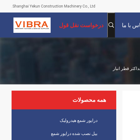
Shanghai Yekun Construction Machinery Co., Ltd.
س با ما
درخواست نقل قول
همه محصولات
درایور شمع هیدرولیک
بیل نصب شده درایور شمع