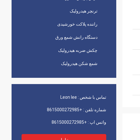
ترنچر هیدرولیک
راننده پلاکت خورشیدی
دستگاه رانش شمع ورق
چکش ضربه هیدرولیک
شمع شکن هیدرولیک
تماس با شخص :
Leon lee
شماره تلفن :
+8615000272985
واتس اپ :
+8615000272985