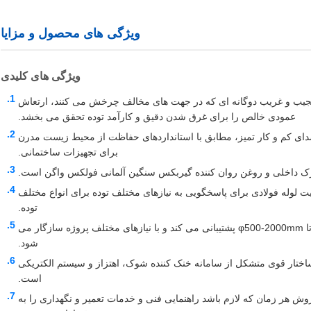
ویژگی های محصول و مزایا
ویژگی های کلیدی
جیب و غریب دوگانه ای که در جهت های مخالف چرخش می کنند، ارتعاش
عمودی خالص را برای غرق شدن دقیق و کارآمد توده تحقق می بخشد.
ی کم و کار تمیز، مطابق با استانداردهای حفاظت از محیط زیست مدرن
برای تجهیزات ساختمانی.
رک داخلی و روغن روان کننده گیربکس سنگین آلمانی فولکس واگن است.
بیت لوله فولادی برای پاسخگویی به نیازهای مختلف توده برای انواع مختلف
توده.
سازگاری گسترده با انبار: از قطر انبار از φ500-1200mm تا φ500-2000mm پشتیبانی می کند و با نیازهای مختلف پروژه سازگار می
شود.
اد: سازگار با جرثقیل های 50t، دارای یک ساختار قوی متشکل از سامانه خنک کننده شوک، اهتزاز و سیستم الکتریکی
است.
 هر زمان که لازم باشد راهنمایی فنی و خدمات تعمیر و نگهداری را به