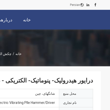
Persian
خانه
دربارهی
خانه
/
چکش الک
درایور هیدرولیک- پنوماتیک- الکتریکی - ضدصدمه و 2000mm 
محل منبع
شانگهای، چین
نام تجاری
ectric Vibrating PIle Hammer/Driver