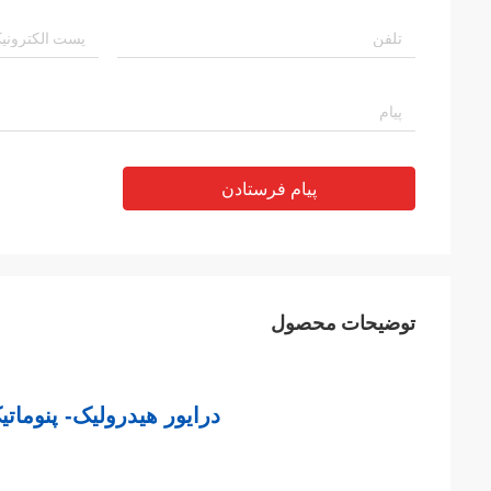
پیام فرستادن
توضیحات محصول
درایور هیدرولیک- پنوماتیک- الکتریک