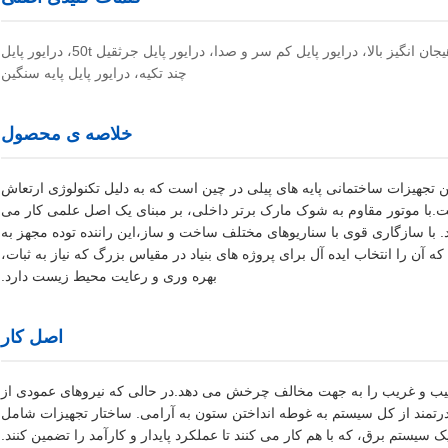
درایور پایل، درایور پایل DZ90A Vibro، درایور پایل با نیروی هیجان انگیز بالا، درایور پایل کم سر و صدا، درایور پایل جرثقیل 50t، درایور پایل
چند تکیه، درایور پایل پایه سنگین
خلاصه ی محصول
DZ90A Vib به طور گسترده ترین تجهیزات ساختمانی پایه های پیلی در چین است که به دلیل تکنولوژی ارتعاش
ت.با موتور مقاوم به شوک مارک برتر داخلی، بر مبنای یک اصل علمی کار می
. با سازگاری قوی با سناریوهای مختلف ساخت و ساز،این راننده توده مجهز به
ت و سازگار با جرثقیل 50t خزنده است، که آن را انتخاب ایده آل برای پروژه های بنیاد در مقیاس بزرگ که نیاز به ثبات،
بهره وری و رعایت محیط زیست دارد.
اصل کار
 دو گروه از بلوک های عجیب و غریب را به جهت مخالف چرخش می دهد.در حالی که نیروهای عمودی از
 قدرتمند از کل سیستم به غوطه انداختن ستون به آرامی. ساختار تجهیزات شامل
ستم برق، که با هم کار می کنند تا عملکرد پایدار و کارآمد را تضمین کنند.