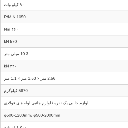
۹۰ کیلو وات
1050 R/MIN
۴۶۰ Nm
570 kN
10.3 میلی متر
۲۴۰ kN
2.56 متر × 1.53 متر × 1.1 متر
5670 کیلوگرم
لوازم جانبی یک نفره / لوازم جانبی لوله های فولادی
φ500-1200mm، φ500-2000mm
۳۰۰ کیلو وات