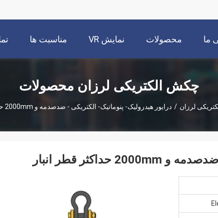
 ما
محصولات
نمایش VR
مناسبت ها
تما
چکش الکتریکی لرزان محصولات
تریکی لرزان
/
درایور هیدرولیک- پنوماتیک- الکتریکی - ضدصدمه و 2000mm حداکثر قطر انبار
حداکثر قطر انبار
El