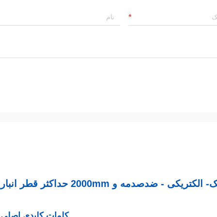
ی - ضدصدمه و 2000mm حداکثر قطر انبار
کلمات کلیدی اصلی