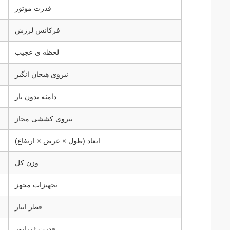
قدرت موتور
فرکانس لرزش
لحظه ی عجیب
نیروی هیجان انگیز
دامنه بدون بار
نیروی کششی مجاز
ابعاد (طول × عرض × ارتفاع)
وزن کل
تجهیزات مجهز
قطر انبار
قدرت ژنراتور