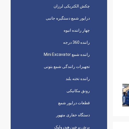
چکش الکتریکی لرزان
درایور شمع دستگیره جانبی
چهار راننده انبوه
راننده 360 درجه
راننده شمع Mini Excavator
تجهیزات رانندگی شمع بتونی
راننده تخته بلند
رونق مکانیکی
قطعات درایور شمع
دستگاه حفاری متهور
برش پرچین هیدرولیک