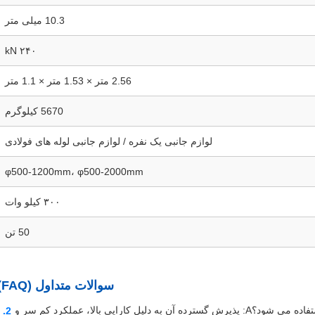
10.3 میلی متر
۲۴۰ kN
2.56 متر × 1.53 متر × 1.1 متر
5670 کیلوگرم
لوازم جانبی یک نفره / لوازم جانبی لوله های فولادی
φ500-1200mm، φ500-2000mm
۳۰۰ کیلو وات
50 تن
سوالات متداول (FAQ)
س: چرا راننده توده DZ90A به طور گسترده ای در چین استفاده می شود؟A: پذیرش گسترده آن به دلیل کارایی بالا، عملکرد کم سر و