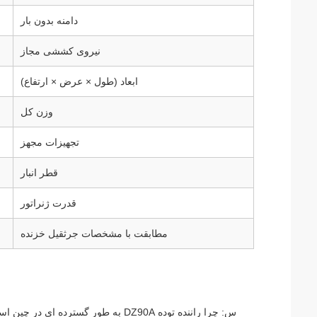
دامنه بدون بار
نیروی کششی مجاز
ابعاد (طول × عرض × ارتفاع)
وزن کل
تجهیزات مجهز
قطر انبار
قدرت ژنراتور
مطابقت با مشخصات جرثقیل خزنده