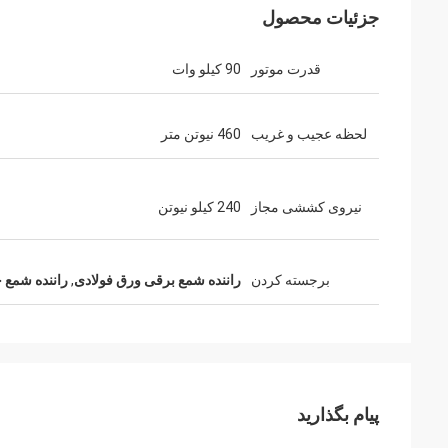
جزئیات محصول
قدرت موتور
90 کیلو وات
لحظه عجیب و غریب
460 نیوتن متر
نیروی کششی مجاز
240 کیلو نیوتن
برجسته کردن
راننده شمع برقی ورق فولادی
,
راننده شمع جرثقی
پیام بگذارید