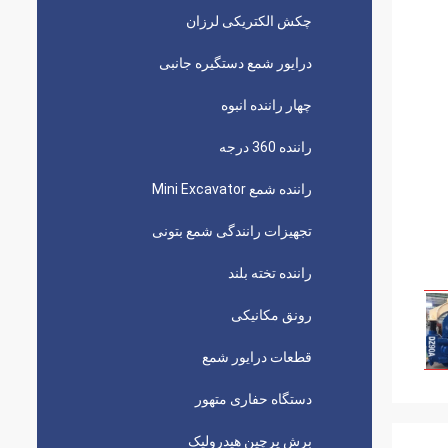
چکش الکتریکی لرزان
درایور شمع دستگیره جانبی
چهار راننده انبوه
راننده 360 درجه
راننده شمع Mini Excavator
تجهیزات رانندگی شمع بتونی
راننده تخته بلند
رونق مکانیکی
قطعات درایور شمع
دستگاه حفاری متهور
برش پرچین هیدرولیک