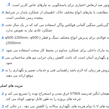
طابقت با نیازهای انواع مختلف خاک، اطمینان از عملکرد پایدار در شرایط
پیچیده زمین شناسی است.
 گیربکس سنگین آلمانی فولکس واگن استفاده می کند که در یک سال تحت
عملکرد عادی نیاز به تعویض ندارد.
پیکربندی ثابت انعطاف پذیر: در دسترس با ثابت تک و ثابت لوله فولادی برای پذیرش انواع مختلف سنگ و قطر (φ500-1200mm، φ500-
2000mm).
به مارک داخلی برای عملکرد مداوم در محیط کار سخت استفاده می شود.
ر و نگهداری آسان است که باعث کاهش زمان خرابی تیم های ساختمانی می
شود.
ش هر زمان که لازم باشد راهنمایی فنی و خدمات تعمیر و نگهداری را به
موقع ارائه می دهند.
مزیت های اصلی
کارایی ساخت و ساز بالا: دستگاه فشاری ساخته شده و نیروی هیجان انگیز قدرتمند 570kN غرق شدن و استخراج توده را تسریع می کند و
چرخه های پروژه را به طور قابل توجهی کوتاه می کند.
هزینه های عملیاتی کم: روغن گیر طولانی مدت و کمربند های V با دوام هزینه های نگهداری سالانه را کاهش می دهد ، در حالی که