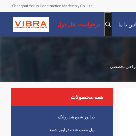
Shanghai Yekun Construction Machinery Co., Ltd.
س با ما
درخواست نقل قول
همه محصولات
درایور شمع هیدرولیک
بیل نصب شده درایور شمع