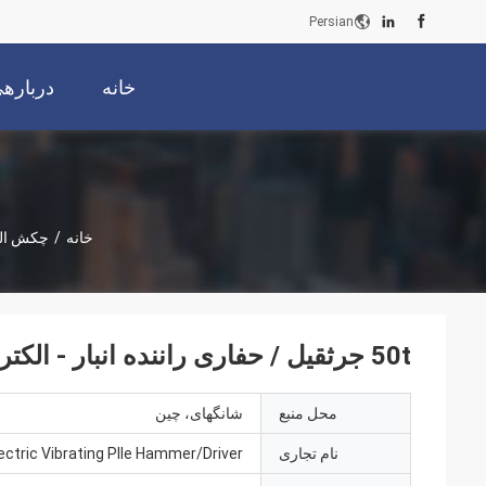
Persian
خانه
دربارهی
خانه
/
چکش الک
50t جرثقیل / حفاری راننده انبار - الکتریکی و فولاد ورق انبار طراحی تخصصی
محل منبع
شانگهای، چین
نام تجاری
ectric Vibrating PIle Hammer/Driver