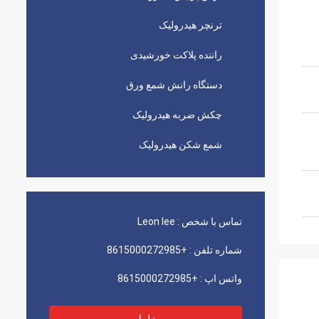
ترنچر هیدرولیک
راننده پلاکت خورشیدی
دستگاه رانش شمع ورق
چکش ضربه هیدرولیک
شمع شکن هیدرولیک
تماس با شخص :
Leon lee
شماره تلفن :
+8615000272985
واتس اپ :
+8615000272985