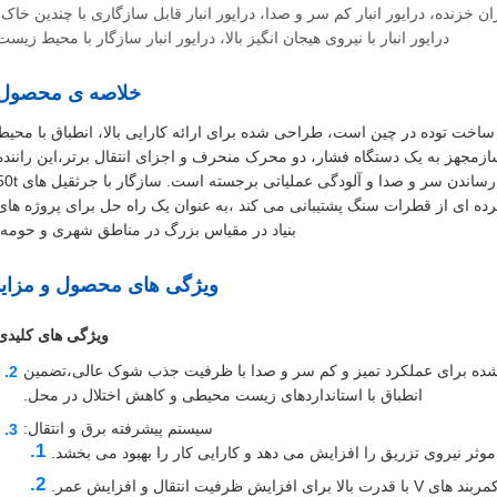
ر انبار، درایور انبار DZ90A Vibro، درایور انبار 50t کران خزنده، درایور انبار کم سر و صدا، درایور انبار قابل سازگاری با چندین خاک
درایور انبار با نیروی هیجان انگیز بالا، درایور انبار سازگار با محیط زیست
خلاصه ی محصول
DZ90A  گسترده ترین تجهیزات ساخت توده در چین است، طراحی شده برای ارائه کارایی بالا، انطباق با محیط
مجهز به یک دستگاه فشار، دو محرک منحرف و اجزای انتقال برتر،این راننده
توده در سازگاری با شرایط مختلف خاک در حالی که به حداقل رساندن سر و صدا و آلودگی عملیاتی برجسته است. 
ده ای از قطرات سنگ پشتیبانی می کند ،به عنوان یک راه حل برای پروژه های
بنیاد در مقیاس بزرگ در مناطق شهری و حومه.
ویژگی های محصول و مزایا
ویژگی های کلیدی
ده برای عملکرد تمیز و کم سر و صدا با ظرفیت جذب شوک عالی،تضمین
انطباق با استانداردهای زیست محیطی و کاهش اختلال در محل.
سیستم پیشرفته برق و انتقال:
وثر نیروی تزریق را افزایش می دهد و کارایی کار را بهبود می بخشد.
رای افزایش ظرفیت انتقال و افزایش عمر.