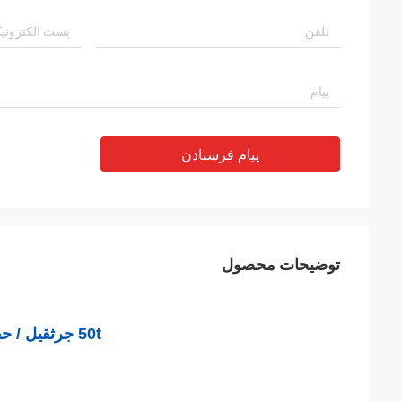
پیام فرستادن
توضیحات محصول
50t جرثقیل / حفاری راننده انبار - الکتریکی و فولاد ورق انبار طراحی تخصصی