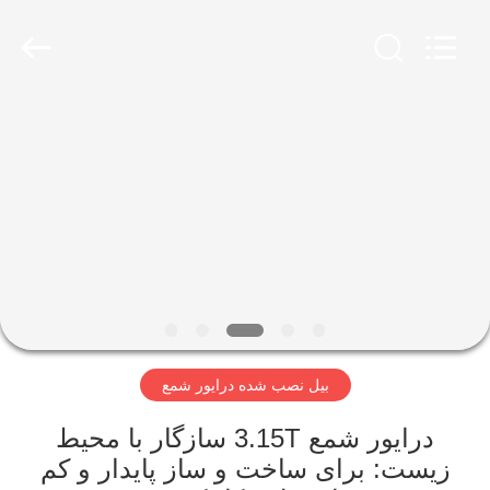
Yekun
Construction
Machinery
Co.,
Ltd..
All
Rights
Reserved.
صفحه
اصلی
محصولات
نمایش
واقعیت
مجازی
بیل نصب شده درایور شمع
درباره
درایور شمع 3.15T سازگار با محیط
زیست: برای ساخت و ساز پایدار و کم
ما