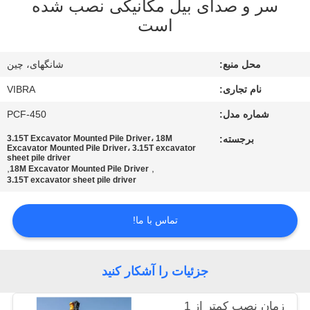
سر و صدای بیل مکانیکی نصب شده
است
تور
کارخانه
محل منبع:
شانگهای، چین
نام تجاری:
VIBRA
کنترل
شماره مدل:
PCF-450
کیفیت
برجسته:
3.15T Excavator Mounted Pile Driver، 18M
Excavator Mounted Pile Driver، 3.15T excavator
sheet pile driver
با
,
,
18M Excavator Mounted Pile Driver
3.15T excavator sheet pile driver
ما
تماس
تماس با ما!
بگیرید
جزئیات را آشکار کنید
اخبار
زمان نصب کمتر از 1