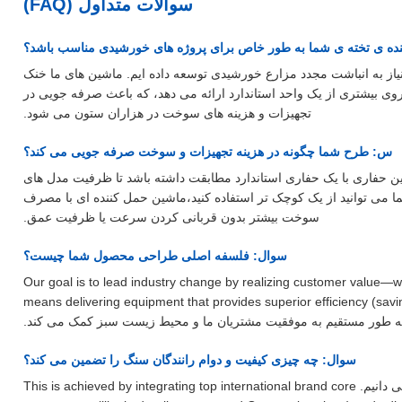
سوالات متداول (FAQ)
ده ی تخته ی شما به طور خاص برای پروژه های خورشیدی مناسب باشد؟
نیاز به انباشت مجدد مزارع خورشیدی توسعه داده ایم. ماشین های ما خنک
یروی بیشتری از یک واحد استاندارد ارائه می دهد، که باعث صرفه جویی در
تجهیزات و هزینه های سوخت در هزاران ستون می شود.
س: طرح شما چگونه در هزینه تجهیزات و سوخت صرفه جویی می کند؟
ین حفاری با یک حفاری استاندارد مطابقت داشته باشد تا ظرفیت مدل های
ما می توانید از یک کوچک تر استفاده کنید،ماشین حمل کننده ای با مصرف
سوخت بیشتر بدون قربانی کردن سرعت یا ظرفیت عمق.
سوال: فلسفه اصلی طراحی محصول شما چیست؟
ا با احساس مسئولیت بالایی کار می کنیم. Our goal is to lead industry change by realizing customer value—which
means delivering equipment that provides superior efficiency (savin
سوال: چه چیزی کیفیت و دوام رانندگان سنگ را تضمین می کند؟
A: ما کیفیت پایدار و پایدار را "زندگی" محصولات خود می دانیم. This is achieved by integrating top international brand core