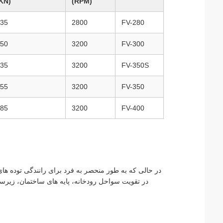
(KN)
(RPM)
35
2800
FV-280
50
3200
FV-300
35
3200
FV-350S
55
3200
FV-350
85
3200
FV-400
در حالی که به طور منحصر به فرد برای رانندگی توده ه
در تقویت سواحل رودخانه، پایه های ساختمان، زیر