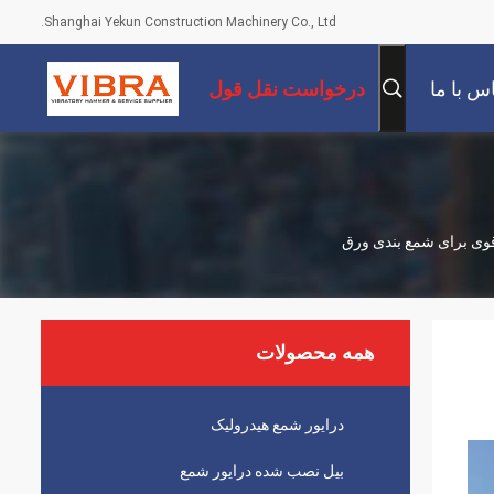
Shanghai Yekun Construction Machinery Co., Ltd.
س با ما
درخواست نقل قول
همه محصولات
درایور شمع هیدرولیک
بیل نصب شده درایور شمع