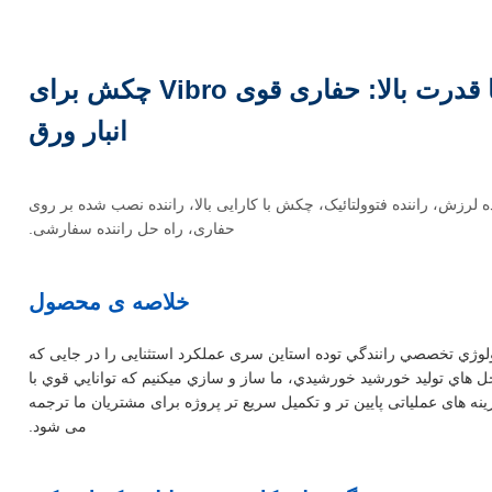
راننده انبار 3200 دور در دقیقه با قدرت بالا: حفاری قوی Vibro چکش برای
انبار ورق
 لرزش، راننده فتوولتائیک، چکش با کارایی بالا، راننده نصب شده بر روی
حفاری، راه حل راننده سفارشی.
خلاصه ی محصول
رفت در تکنولوژي تخصصي رانندگي توده استاین سری عملکرد استثنایی را در جایی که
 هاي توليد خورشيد خورشيدي، ما ساز و سازي ميکنيم که توانايي قوي با
ینه های عملیاتی پایین تر و تکمیل سریع تر پروژه برای مشتریان ما ترجمه
می شود.