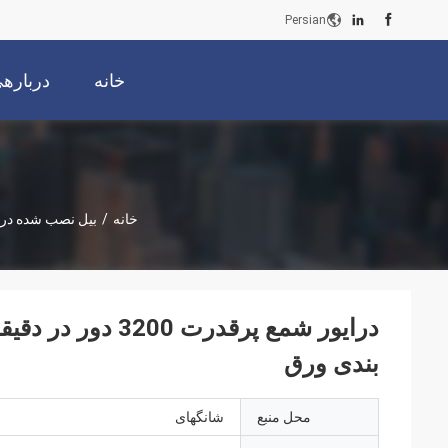
Persian
خانه
دربارهی
خانه
/
بیل نصب شده درا
درایور شمع پرقدر
بندی ورق
محل منبع
شانگهای