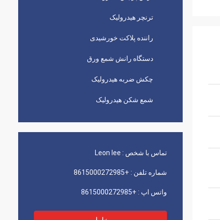
ترنچر هیدرولیک
راننده پلاکت خورشیدی
دستگاه رانش شمع ورق
چکش ضربه هیدرولیک
شمع شکن هیدرولیک
تماس با شخص :
Leon lee
شماره تلفن :
+8615000272985
واتس اپ :
+8615000272985