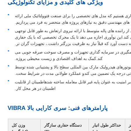
ویژگی های کلیدی و مزایای تکنولوژیکی
صاری هستیم که مدل های تخصصی را برای صنعت فتوولتائیک ملی ارائه
 های مهندسی دقیق به نیازهای پروژه های منحصر به فرد می پردازیم.
 راننده های پاله متوسط با ارائه نیروی ارتعاش به طور قابل توجهی
 کند.این نوآوری اجازه می دهد تا یک محرک تخصصی که با یک حفاری
ست آورد که قبلاً نیاز به ظرفیت بزرگتر داشت.، تجهیزات گران تر.
شمگیری در سرمایه گذاری تجهیزات و مصرف سوخت صرفه جویی می
کند.کمک به اهداف اقتصادی و زیست محیطی پروژه.
وتورهای هیدرولیک مارک بین المللی سطح بالا و پشتیبانی شده توسط
وارداتی درجه یک تضمین می کندو عملکرد طولانی مدت در شرایط سخت.
 بر امنيت به عنوان پايه غير قابل معامله ساخته شدهاطمینان از قابلیت
اطمینان در هر محل کار.
پارامترهای فنی: سری کارایی بالا VIBRA
ز
حداکثر طول انبار
دستگاه حفاری سازگار
وزن کل