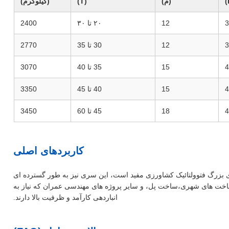
(م)
(T)
(کیلوگرم)
3
12
۲۰ تا ۳۰
2400
3
12
30 تا 35
2770
4
15
35 تا 40
3070
4
15
40 تا 45
3350
4
18
45 تا 60
3450
کاربردهای اصلی
ای بزرگ فتوولتائیک کشاورزی مفید است، این سری نیز به طور گسترده ای
ساخت های شهری،ساخت پل، و سایر پروژه های مهندسی عمران که نیاز به
انباردهی کارآمد و ظرفیت بالا دارند.