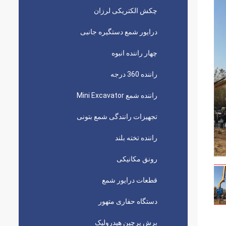
چکش الکتریکی لرزان
درایور شمع دستگیره جانبی
چهار راننده انبوه
راننده 360 درجه
راننده شمع Mini Excavator
تجهیزات رانندگی شمع بتونی
راننده تخته بلند
رونق مکانیکی
قطعات درایور شمع
دستگاه حفاری متهور
برش پرچین هیدرولیک