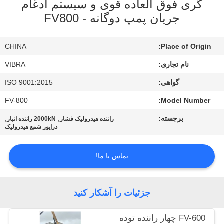
گری فوق العاده قوی و سیستم ادغام
جریان پمپ دوگانه - FV800
تور
کارخانه
CHINA
Place of Origin:
نام تجاری:
VIBRA
کنترل
گواهی:
ISO 9001:2015
کیفیت
FV-800
Model Number:
برجسته:
,
,
با
راننده هيدرولیک فشار
2000kN راننده انبار
درایور شمع هیدرولیک
ما
تماس
تماس با ما!
بگیرید
جزئیات را آشکار کنید
اخبار
FV-600 چهار راننده توده