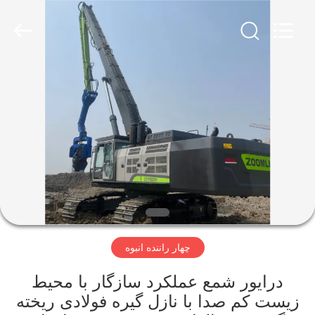
Yekun
Construction
Machinery
Co.,
Ltd..
All
Rights
Reserved.
صفحه
اصلی
محصولات
نمایش
واقعیت
مجازی
چهار راننده انبوه
درباره
درایور شمع عملکرد سازگار با محیط
زیست کم صدا با نازل گیره فولادی ریخته
ما