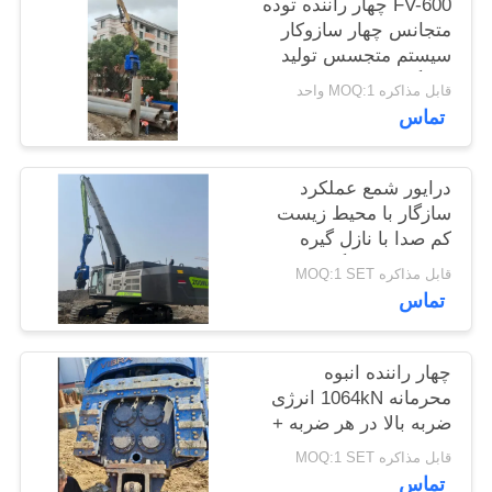
FV-600 چهار راننده توده
موارد
متجانس چهار سازوکار
سیستم متجسس تولید
کنندگان چین و
درخواست
قابل مذاکره MOQ:1 واحد
صادرکنندگان انرژی تاثیر
تماس
نقل قول
بالا در هر ضربه
درایور شمع عملکرد
SITEMAP
سازگار با محیط زیست
کم صدا با نازل گیره
فولادی ریخته گری فوق
PRIVACY
قابل مذاکره MOQ:1 SET
العاده قوی و سیستم
تماس
POLICY
ادغام جریان پمپ دوگانه
- FV800
چهار راننده انبوه
محرمانه 1064kN انرژی
ضربه بالا در هر ضربه +
واحد شیر ادغام جریان
قابل مذاکره MOQ:1 SET
بالا 700L / دقیقه برای
تماس