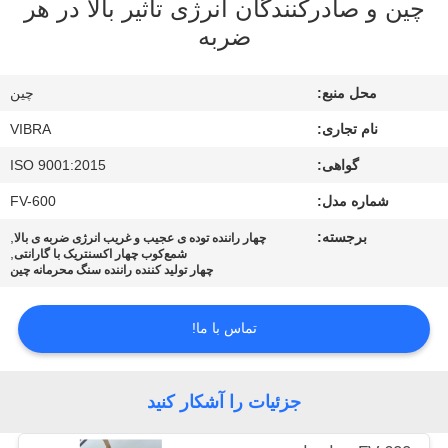
چین و صادرکنندگان انرژی تاثیر بالا در هر
ضربه
تور
کارخانه
محل منبع:
چین
نام تجاری:
VIBRA
کنترل
گواهی:
ISO 9001:2015
کیفیت
شماره مدل:
FV-600
برجسته:
,
با
چهار راننده توده ی عجیب و غریب انرژی ضربه ی بالا
,
شمع‌کوب چهار اکسنتریک با گارانتی
چهار تولید کننده راننده سنگ محرمانه چین
ما
تماس
تماس با ما!
بگیرید
جزئیات را آشکار کنید
اخبار