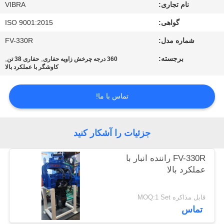
نام تجاری:
VIBRA
تور
گواهی:
ISO 9001:2015
کارخانه
شماره مدل:
FV-330R
برجسته:
,
,
360 درجه چرخش زاویه حفاری
حفاری 38 تن
کاوشگر با عملکرد بالا
کنترل
کیفیت
تماس با ما!
با
جزئیات را آشکار کنید
ما
تماس
FV-330R راننده انبار با
عملکرد بالا
بگیرید
قابل مذاکره MOQ:1 Set
اخبار
تماس