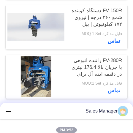
موارد
FV-150R دستگاه کوبنده
شمع ۳۶۰ درجه | نیروی
۱۷۲ کیلونیوتن | بیل
درخواست
مکانیکی ۱۲-۱۷ تن
قابل مذاکره MOQ:1 Set
نقل قول
تماس
SITEMAP
FV-280R راننده انبوهی
با جریان بالا 176.4 لیتری
PRIVACY
در دقیقه ایده آل برای
انبوه های ورق
POLICY
قابل مذاکره MOQ:1 Set
تماس
Sales Manager
دسته بندی های محبوب
همه
3:52 PM