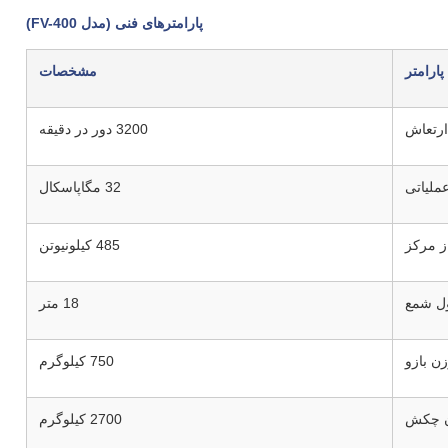
پارامترهای فنی (مدل FV-400)
پارامتر
مشخصات
رتعاش
3200 دور در دقیقه
ملیاتی
32 مگاپاسکال
ز مرکز
485 کیلونیوتن
ل شمع
18 متر
ن بازو
750 کیلوگرم
 چکش
2700 کیلوگرم