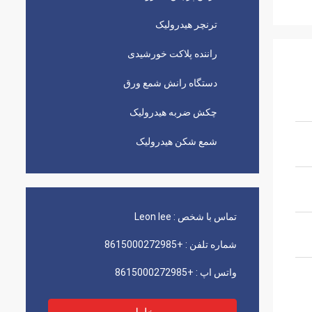
ترنچر هیدرولیک
راننده پلاکت خورشیدی
دستگاه رانش شمع ورق
چکش ضربه هیدرولیک
شمع شکن هیدرولیک
تماس با شخص :
Leon lee
شماره تلفن :
+8615000272985
واتس اپ :
+8615000272985