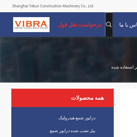
Shanghai Yekun Construction Machinery Co., Ltd.
س با ما
درخواست نقل قول
 استفاده شده
همه محصولات
درایور شمع هیدرولیک
بیل نصب شده درایور شمع