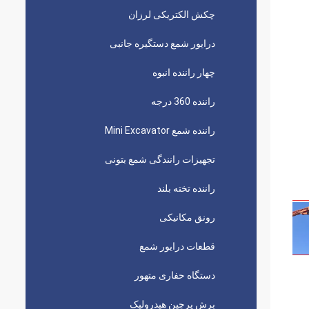
چکش الکتریکی لرزان
درایور شمع دستگیره جانبی
چهار راننده انبوه
راننده 360 درجه
راننده شمع Mini Excavator
تجهیزات رانندگی شمع بتونی
راننده تخته بلند
رونق مکانیکی
قطعات درایور شمع
دستگاه حفاری متهور
برش پرچین هیدرولیک