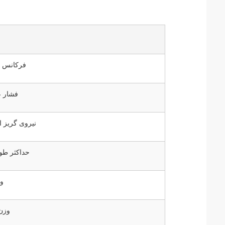
فرکانس ا
فشار ع
نیروی گریز ا
حداکثر طو
وز
وزن