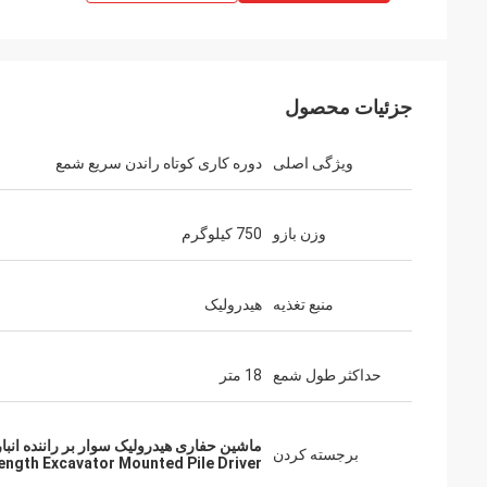
جزئیات محصول
ویژگی اصلی
دوره کاری کوتاه راندن سریع شمع
وزن بازو
750 کیلوگرم
منبع تغذیه
هیدرولیک
حداکثر طول شمع
18 متر
ماشین حفاری هیدرولیک سوار بر راننده انبار,18mm طول حفاری سوار بر راننده انب
برجسته کردن
ngth Excavator Mounted Pile Driver