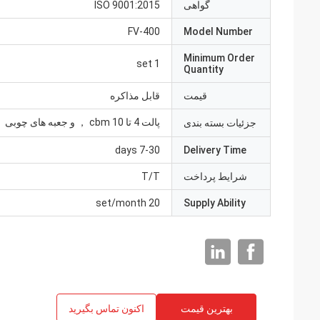
گواهی
ISO 9001:2015
FV-400
Model Number
Minimum Order
1 set
Quantity
قیمت
قابل مذاکره
پالت 4 تا 10 cbm ， و جعبه های چوبی
جزئیات بسته بندی
7-30 days
Delivery Time
شرایط پرداخت
T/T
20 set/month
Supply Ability
بهترین قیمت
اکنون تماس بگیرید