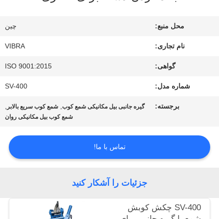
درباره
ما
محل منبع:
چین
نام تجاری:
VIBRA
تور
گواهی:
ISO 9001:2015
کارخانه
شماره مدل:
SV-400
برجسته:
,
,
گیره جانبی بیل مکانیکی شمع کوب
شمع کوب سریع بالابر
کنترل
شمع کوب بیل مکانیکی روان
کیفیت
تماس با ما!
با
جزئیات را آشکار کنید
ما
SV-400 چکش کوبش
تماس
شمع با گیره جانبی برای