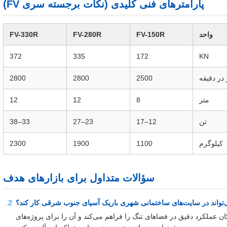
پارامترهای فنی کلیدی (نکات برجسته سری FV)
واحد
FV-150R
FV-280R
FV-330R
372
335
172
KN
 در دقیقه
2500
2800
2800
متر
8
12
12
تن
12–17
23–27
33–38
کیلوگرم
1100
1900
2300
سؤالات متداول برای بازارهای هدف
3 درجه و شیب ±30 درجه آن امکان عملکرد دقیق در فضاهای تنگ را فراهم می‌کند و آن را برای پروژه‌های