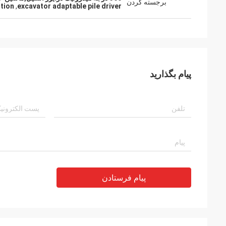
برجسته کردن
ution
,
excavator adaptable pile driver
پیام بگذارید
پیام فرستادن