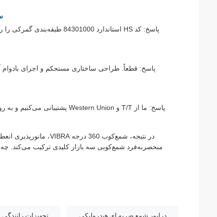
س: کد HS 
پاسخ: کد HS استاندارد 301000
پاسخ: قطعاً. طراحی ساختاری مستحکم و اجزای بادوام آن
پاسخ: ما از T/T و estern Union
در نتیجه، شمع‌کوب 360 د
منحصربه‌فرد شمع‌کوبی سه بازار کلیدی ترکیب می‌کند. چه
درایور شمع ضربه ای هیدرولیکی
تجهیزات رانندگی 