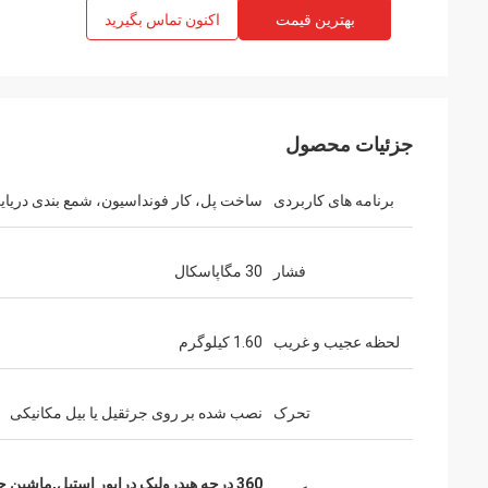
بهترین قیمت
اکنون تماس بگیرید
جزئیات محصول
برنامه های کاربردی
ساخت پل، کار فونداسیون، شمع بندی دریای
فشار
30 مگاپاسکال
لحظه عجیب و غریب
1.60 کیلوگرم
تحرک
نصب شده بر روی جرثقیل یا بیل مکانیکی
360 درجه هیدرولیک درایور استیل,ماشین حفاری قابل سازگاری,محلول سنگ شکن با قدرت بالا