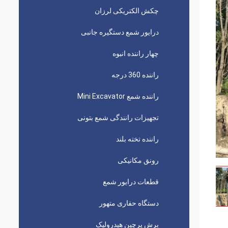
چکش الکتریکی لرزان
درایور شمع دستگیره جانبی
چهار راننده انبوه
راننده 360 درجه
راننده شمع Mini Excavator
تجهیزات رانندگی شمع بتونی
راننده تخته بلند
رونق مکانیکی
قطعات درایور شمع
دستگاه حفاری متهور
برش پرچین هیدرولیک