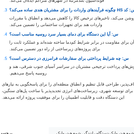
فونداسیون بلندمرتبه در شهرهای متراکم ایده‌آل می‌کند.
چگونه فرآیندهای واردات را برای مشتریان هندی ساده می‌کند؟
84 طبقه‌بندی گمرکی را روشن می‌کند، تاخیرهای ترخیص کالا را کاهش می‌دهد و انطباق با مقررات
واردات هند برای تجهیزات ساختمانی را تضمین می‌کند.
س: آیا این دستگاه برای دمای بسیار سرد روسیه مناسب است؟
 برای مقاومت در برابر شرایط کم‌دما ساخته شده‌اند و عملکرد ثابت را
برای پروژه‌های زیرساختی از راه دور تضمین می‌کنند.
س: چه شرایط پرداختی برای سفارشات فرامرزی در دسترس است؟
W پشتیبانی می‌کنیم و به روش‌های پرداخت ترجیحی مشتریان در سراسر آسیای جنوب شرقی، هند و
روسیه پاسخ می‌دهیم.
رجه VIBRA، مانورپذیری انعطاف‌پذیر، طراحی قابل تنظیم و انطباق منطقه‌ای را برای پاسخگویی به نیازهای
 برای توسعه شهری، زیرساخت‌های انرژی تجدیدپذیر یا ساخت پل‌های سنگین،
این دستگاه دقت و قابلیت اطمینان را برای موفقیت پروژه ارائه می‌دهد.
شمع هیدرولیک,دستگاه رانندگی شمع هیدرولیک
برچسب 