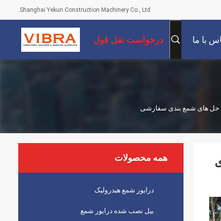
Shanghai Yekun Construction Machinery Co., Ltd.
س با ما
درخواست نقل قول
همه محصولات
ی
درایور شمع هیدرولیک
بیل نصب شده درایور شمع