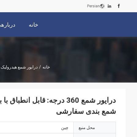
Persian
خانه
دربارهی
خانه
/
درایور شمع هیدرولیک
درایور شمع 360 درجه: قابل 
شمع بندی سفارشی
محل منبع
چین