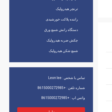
ترنچر هیدرولیک
راننده پلاکت خورشیدی
دستگاه رانش شمع ورق
چکش ضربه هیدرولیک
شمع شکن هیدرولیک
تماس با شخص :
Leon lee
شماره تلفن :
+8615000272985
واتس اپ :
+8615000272985