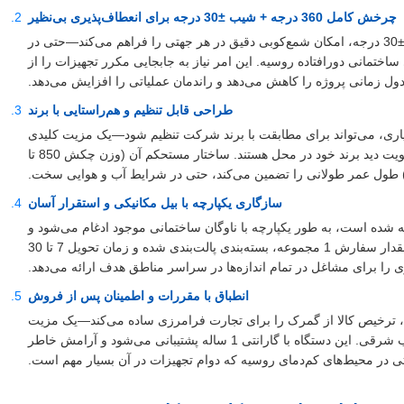
چرخش کامل 360 درجه + شیب ±30 درجه برای انعطاف‌پذیری بی‌نظیر
قابلیت چرخش 360 درجه دستگاه، همراه با زاویه شیب ±30 درجه، امکان شمع‌کوبی دقیق در هر جهتی را فراهم می‌کند—حتی در
مانی دورافتاده روسیه. این امر نیاز به جابجایی مکرر تجهیزات را از
دول زمانی پروژه را کاهش می‌دهد و راندمان عملیاتی را افزایش می‌دهد.
طراحی قابل تنظیم و هم‌راستایی با برند
یاری، می‌تواند برای مطابقت با برند شرکت تنظیم شود—یک مزیت کلیدی
برای پیمانکاران هندی و آسیای جنوب شرقی که به دنبال تقویت دید برند خود در محل هستند. ساختار مستحکم آن (وزن چکش 850 تا
سازگاری یکپارچه با بیل مکانیکی و استقرار آسان
که برای بیل‌های مکانیکی 7 تا 38 تنی بهینه شده است، به طور یکپارچه با ناوگان ساختمانی موجود ادغام می‌شود و
هزینه‌های سرمایه‌گذاری اضافی را کاهش می‌دهد. با حداقل مقدار سفارش 1 مجموعه، بسته‌بندی پالت‌بندی شده و زمان تحویل 7 تا 30
ری را برای مشاغل در تمام اندازه‌ها در سراسر مناطق هدف ارائه می‌دهد.
انطباق با مقررات و اطمینان پس از فروش
HS 843010 طبقه‌بندی می‌شود، ترخیص کالا از گمرک را برای تجارت فرامرزی ساده می‌کند—یک مزیت
حیاتی برای صادرکنندگان و واردکنندگان در هند و آسیای جنوب شرقی. این دستگاه با گارانتی 1 ساله پشتیبانی می‌شود و آرامش خاطر
تی در محیط‌های کم‌دمای روسیه که دوام تجهیزات در آن بسیار مهم است.