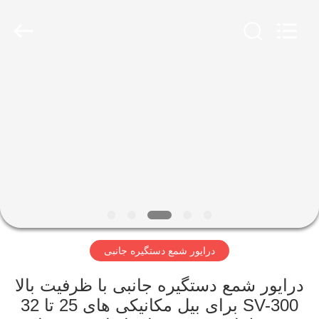
Yekun
Construction
Machinery
Co.,
Ltd..
All
Rights
Reserved.
صفحه
اصلی
محصولات
نمایش
واقعیت
مجازی
درایور شمع دستگیره جانبی
درباره
درایور شمع دستگیره جانبی با ظرفیت بالا
SV-300 برای بیل مکانیکی های 25 تا 32
ما