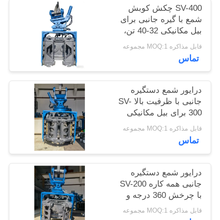
SV-400 چکش کوبش
موارد
شمع با گیره جانبی برای
بیل مکانیکی 32-40 تن،
درخواست
نیروی 558 کیلونیوتن و
قابل مذاکره MOQ:1 مجموعه
دامنه فرکانس وسیع
تماس
نقل قول
SITEMAP
درایور شمع دستگیره
جانبی با ظرفیت بالا SV-
300 برای بیل مکانیکی
PRIVACY
های 25 تا 32 تن -
قابل مذاکره MOQ:1 مجموعه
طراحی شده برای انواع
POLICY
تماس
شمع های همه کاره و
زمین های چالش برانگیز
درایور شمع دستگیره
جانبی همه کاره SV-200
با چرخش 360 درجه و
شیب دو طرفه - طراحی
قابل مذاکره MOQ:1 مجموعه
شده برای بیل مکانیکی