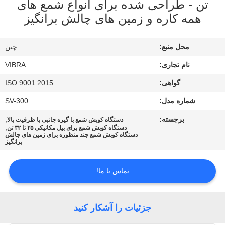
تن - طراحی شده برای انواع شمع های
همه کاره و زمین های چالش برانگیز
تور
کارخانه
محل منبع:
چین
نام تجاری:
VIBRA
کنترل
گواهی:
ISO 9001:2015
کیفیت
شماره مدل:
SV-300
برجسته:
,
با
دستگاه کوبش شمع با گیره جانبی با ظرفیت بالا
,
دستگاه کوبش شمع برای بیل مکانیکی ۲۵ تا ۳۲ تن
دستگاه کوبش شمع چند منظوره برای زمین های چالش
ما
برانگیز
تماس
بگیرید
تماس با ما!
اخبار
جزئیات را آشکار کنید