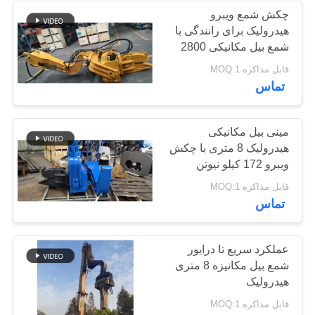
چکش شمع ویبرو
هیدرولیک برای رانندگی با
38
شمع بیل مکانیکی 2800
راننده شمع Mini
دور در دقیقه
قابل مذاکره MOQ:1
تماس
Excavator
مینی بیل مکانیکی
هیدرولیک 8 متری با چکش
ویبرو 172 کیلو نیوتن
30
قابل مذاکره MOQ:1
تماس
تجهیزات رانندگی
شمع بتونی
عملکرد سریع تا درایور
شمع بیل مکانیزه 8 متری
هیدرولیک
قابل مذاکره MOQ:1