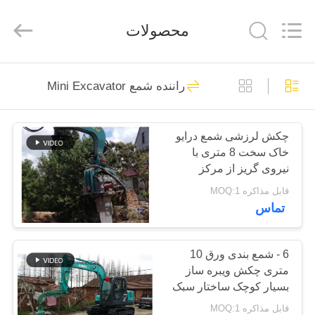
Yekun
Construction
Machinery
محصولات
Co.,
Ltd..
All
Rights
Reserved.
صفحه
113
راننده شمع Mini Excavator
اصلی
درایور شمع هیدرولیک
چکش لرزشی شمع درایو
محصولات
خاک سخت 8 متری با
نیروی گریز از مرکز
نمایش
172KN
قابل مذاکره MOQ:1
تماس
واقعیت
86
مجازی
بیل نصب شده درایور
6 - شمع بندی ورق 10
متری چکش ویبره ساز
درباره
شمع
بسیار کوچک ساختار سبک
ما
وزن
قابل مذاکره MOQ:1