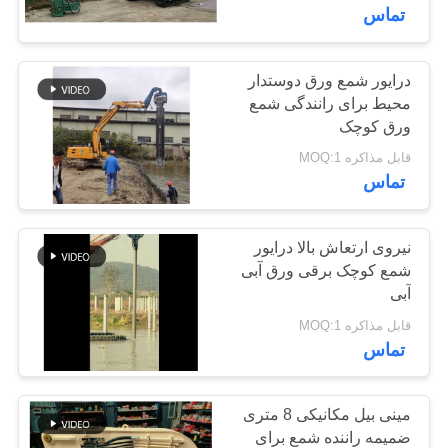
تماس
تور
کارخانه
درایور شمع ورق دوستدار
14
محیط برای رانندگی شمع
ورق کوچک
چکش الکتریکی لرزان
کنترل
قابل مذاکره MOQ:1
کیفیت
تماس
با
نیروی ارتعاش بالا درایور
شمع کوچک برقی ورق آبی
ما
آبی
43
تماس
قابل مذاکره MOQ:1
درایور شمع دستگیره
بگیرید
تماس
جانبی
اخبار
مینی بیل مکانیکی 8 متری
ضمیمه راننده شمع برای