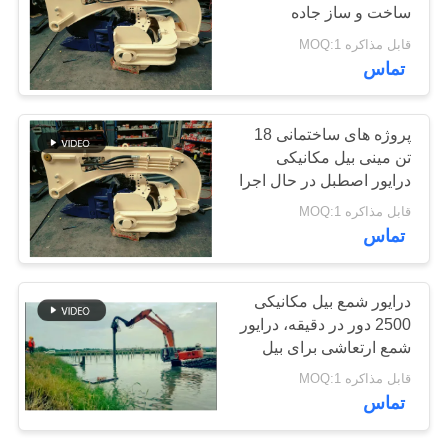
ساخت و ساز جاده
موارد
قابل مذاکره MOQ:1
25
تماس
درخواست
نقل قول
چهار راننده انبوه
پروژه های ساختمانی 18
تن مینی بیل مکانیکی
درایور اصطبل در حال اجرا
نقشه
قابل مذاکره MOQ:1
سایت
تماس
PRIVACY
15
درایور شمع بیل مکانیکی
POLICY
2500 دور در دقیقه، درایور
راننده 360 درجه
شمع ارتعاشی برای بیل
مکانیکی
قابل مذاکره MOQ:1
تماس