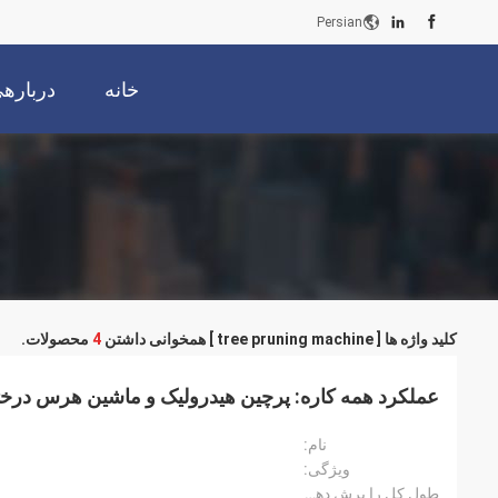
Persian
خانه
دربارهی
کلید واژه ها [ tree pruning machine ] همخوانی داشتن
4
محصولات.
عملکرد همه کاره: پرچین هیدرولیک و ماشین هرس درختان
نام:
ویژگی:
طول کل را برش دهید: