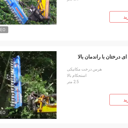
ید
DEO
هرس درخت مکانیکی
استحکام بالا
2.5 متر
ید
DEO