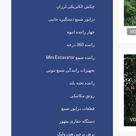
چکش الکتریکی لرزان
درایور شمع دستگیره جانبی
VI
چهار راننده انبوه
راننده 360 درجه
راننده شمع Mini Excavator
تجهیزات رانندگی شمع بتونی
راننده تخته بلند
رونق مکانیکی
قطعات درایور شمع
VI
دستگاه حفاری متهور
برش پرچین هیدرولیک