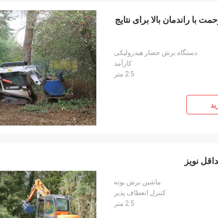
 با راندمان بالا برای نتایج
دستگاه برش حصار هیدرولیکی
کارآمد
2.5 متر
ید
اقل نویز
ماشین برش بوته
کنترل انعطاف پذیر
2.5 متر