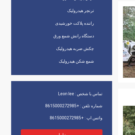
ترنچر هیدرولیک
راننده پلاکت خورشیدی
دستگاه رانش شمع ورق
چکش ضربه هیدرولیک
شمع شکن هیدرولیک
تماس با شخص :
Leon lee
شماره تلفن :
+8615000272985
واتس اپ :
+8615000272985