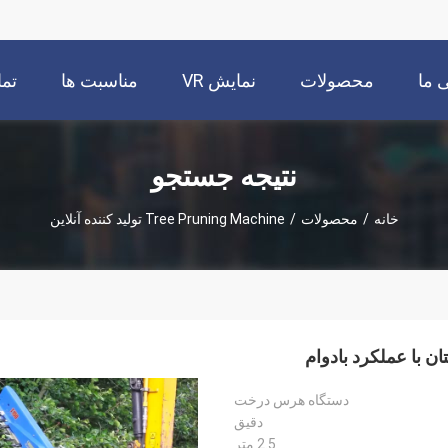
 ما
محصولات
نمایش VR
مناسبت ها
تما
نتیجه جستجو
خانه
/
محصولات
/
Tree Pruning Machine تولید کننده آنلاین
 با عملکرد بادوام
دستگاه هرس درخت
دقیق
2.5 متر