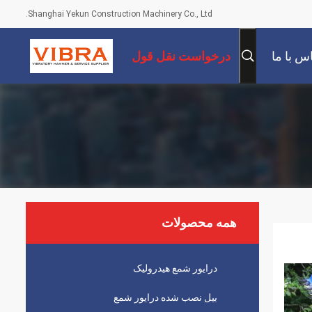
Shanghai Yekun Construction Machinery Co., Ltd.
س با ما
درخواست نقل قول
همه محصولات
درایور شمع هیدرولیک
بیل نصب شده درایور شمع