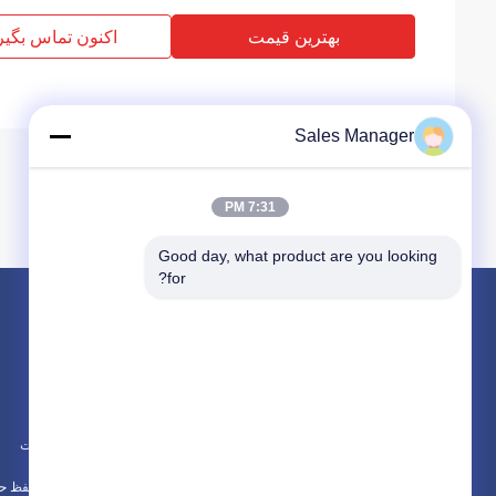
بهترین قیمت
اکنون تماس بگیر
Sales Manager
7:31 PM
Good day, what product are you looking 
for?
محصولات
در باره
درایور شمع هیدرولیک
اخبار
بیل نصب شده درایور شمع
موارد
چکش الکتریکی لرزان
نقشه سایت
همه دسته بندی ها