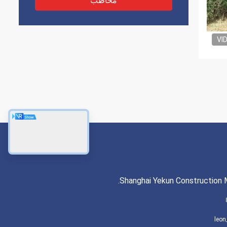
مخاطب
VI
Shanghai Yekun Construction M
leon