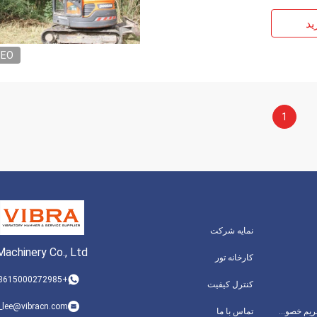
ید
DEO
1
نمایه شرکت
achinery Co., Ltd.
کارخانه تور
+8615000272985
کنترل کیفیت
_lee@vibracn.com
سیاست حفظ حریم خصوصی
تماس با ما