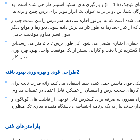
سازگاری دو ماشین: به طور خاص برای هر دو حفاری های کوچک (1.5-8T) و بارگیری های اسکید استیلر طراحی شده است، به
گان شما.این دو برابر به عنوان یک ابزار موثر برای برش چمن و بوته ها.
ی شده است که به اپراتور اجازه می دهد سر برش را بین سمت چپ و
از کنار حصارها به طور کارآمد برش داده شود.، دیوارها و موانع دیگر
بدون تغییر مداوم موقعیت حامل.
محدوده گسترده برای دقت: هنگامی که به تمدید دندان حفاری اختیاری متصل می شود، کل طول برش تا 2.5 متر می رسد.این
ا گسترده تر با دقت و کارایی بیشتر از یک موقعیت واحد، بهبود بهره وری
محل کار.
2طراحی قوی و بهره وری بهبود یافته
یکی قوی ماشین حمل کننده شما استفاده می کند،ارائه قدرت ثابت برای
کارهای سخت برش و اطمینان از عملکرد قابل اعتماد در عملیات مداوم.
ه مقرون به صرفه برای گسترش قابل توجهی از قابلیت های گوناگون و
ار،حذف نیاز به یک برنامه اختصاصی، دستگاه منظره سازي تک منظوره
پارامترهای فنی