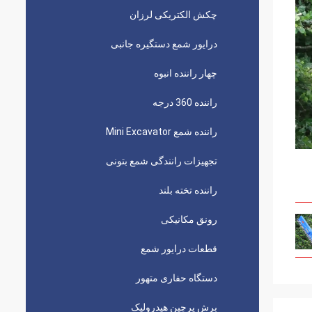
چکش الکتریکی لرزان
درایور شمع دستگیره جانبی
چهار راننده انبوه
راننده 360 درجه
راننده شمع Mini Excavator
تجهیزات رانندگی شمع بتونی
راننده تخته بلند
رونق مکانیکی
قطعات درایور شمع
دستگاه حفاری متهور
برش پرچین هیدرولیک