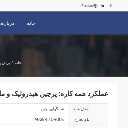
Persian
خانه
دربارهی
خانه
/
برش پر
عملکرد همه کاره: پرچین هیدرولیک و م
محل منبع
شانگهای، چین
نام تجاری
AUGER TORQUE