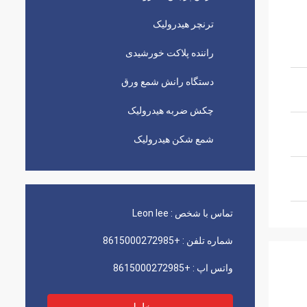
ترنچر هیدرولیک
راننده پلاکت خورشیدی
دستگاه رانش شمع ورق
چکش ضربه هیدرولیک
شمع شکن هیدرولیک
تماس با شخص :
Leon lee
شماره تلفن :
+8615000272985
واتس اپ :
+8615000272985