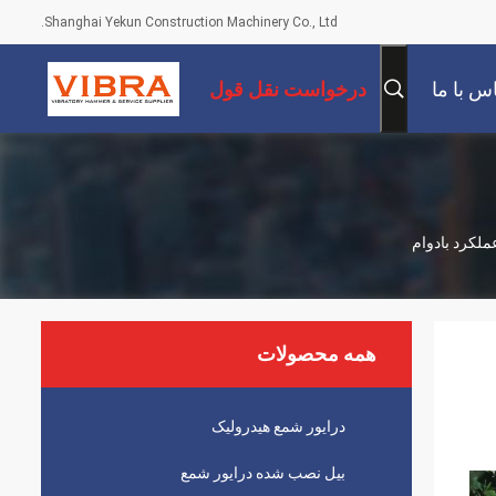
Shanghai Yekun Construction Machinery Co., Ltd.
س با ما
درخواست نقل قول
ملکرد بادوام
همه محصولات
درایور شمع هیدرولیک
بیل نصب شده درایور شمع