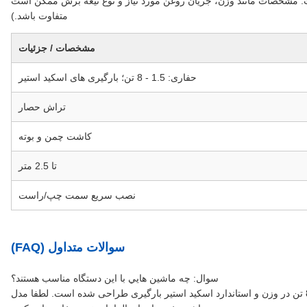
ت. مشخصات مانند وزن، جریان روغن مورد نیاز و نوع تیغه برش ممکن است
متفاوت باشد.)
مشخصات / جزئیات
حفاری: 1.5 - 8 تن؛ بارگیری های اسکید استیر
تراش حصار
کاشت چمن و بوته
تا 2.5 متر
نصب سریع سمت چپ/راست
سوالات متداول (FAQ)
سوال: چه ماشين هايي با اين دستگاه مناسب هستند؟
A: آن را برای سازگار با حفاری های هیدرولیک از 1.5 تا 8 تن در وزن و استاندارد اسکید استیر بارگیری طراحی شده است. لطفا مدل