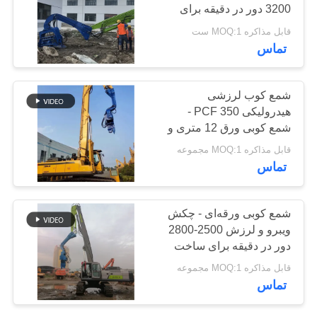
3200 دور در دقیقه برای
موارد
شمع بندی ورق فولادی و
قابل مذاکره MOQ:1 ست
بتن
تماس
درخواست
نقل قول
شمع کوب لرزشی
هیدرولیکی PCF 350 -
شمع کوبی ورق 12 متری و
نقشه
ساخت و ساز با قدرت بالا
قابل مذاکره MOQ:1 مجموعه
سایت
470 کیلو نیوتن
تماس
PRIVACY
شمع کوبی ورقه‌ای - چکش
POLICY
ویبرو و لرزش 2500-2800
دور در دقیقه برای ساخت
و ساز سریع
قابل مذاکره MOQ:1 مجموعه
تماس