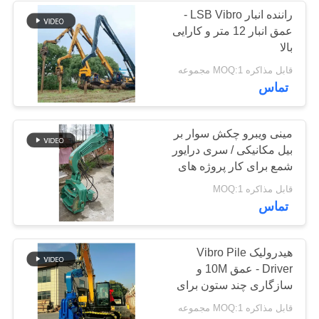
راننده انبار LSB Vibro -
عمق انبار 12 متر و کارایی
بالا
قابل مذاکره MOQ:1 مجموعه
تماس
مینی ویبرو چکش سوار بر
بیل مکانیکی / سری درایور
شمع برای کار پروژه های
ساختمانی
قابل مذاکره MOQ:1
تماس
هیدرولیک Vibro Pile
Driver - عمق 10M و
سازگاری چند ستون برای
حفاری
قابل مذاکره MOQ:1 مجموعه