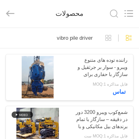
Yekun
Construction
Machinery
محصولات
Co.,
Ltd..
All
Rights
Reserved.
صفحه
vibro pile driver
اصلی
راننده توده های متنوع
محصولات
ویبرو - سوار بر جرثقیل و
سازگار با حفاری برای
نمایش
پروژه های ساختمانی
قابل مذاکره MOQ:1
تماس
واقعیت
مجازی
شمع‌کوب ویبرو 3200 دور
در دقیقه – سازگار با تمام
درباره
برندهای بیل مکانیکی و با
ما
راندمان بالا
قابل مذاکره MOQ:1 ست