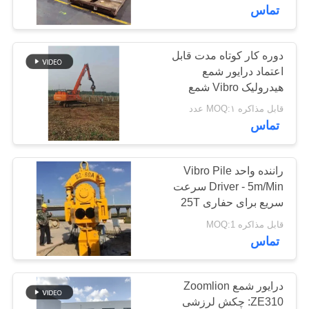
تماس
تور
کارخانه
دوره کار کوتاه مدت قابل
اعتماد درایور شمع
هیدرولیک Vibro شمع
کنترل
Vibro
قابل مذاکره MOQ:۱ عدد
کیفیت
تماس
با
راننده واحد Vibro Pile
Driver - 5m/Min سرعت
ما
سریع برای حفاری 25T
تماس
قابل مذاکره MOQ:1
بگیرید
تماس
اخبار
درایور شمع Zoomlion
ZE310: چکش لرزشی