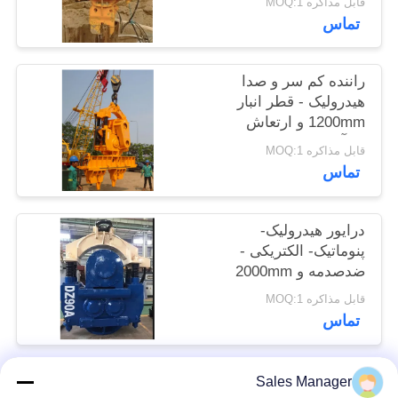
قابل مذاکره MOQ:1
موارد
تماس
درخواست
راننده کم سر و صدا
هیدرولیک - قطر انبار
نقل قول
1200mm و ارتعاش
کارآمد 1050RPM
قابل مذاکره MOQ:1
SITEMAP
تماس
PRIVACY
درایور هیدرولیک-
POLICY
پنوماتیک- الکتریکی -
ضدصدمه و 2000mm
حداکثر قطر انبار
قابل مذاکره MOQ:1
تماس
Sales Manager
دسته بندی های محبوب
همه