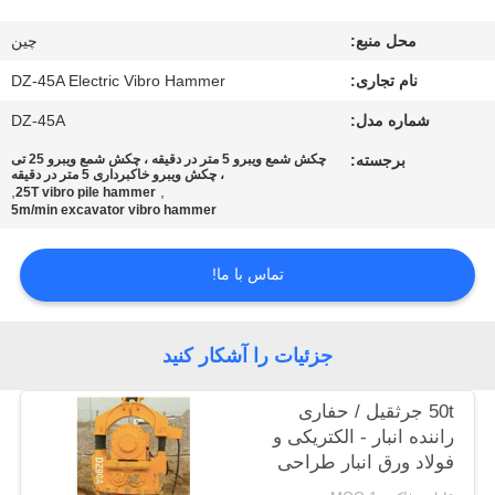
محل منبع:
چین
تور
نام تجاری:
DZ-45A Electric Vibro Hammer
کارخانه
شماره مدل:
DZ-45A
کنترل
برجسته:
چکش شمع ویبرو 5 متر در دقیقه ، چکش شمع ویبرو 25 تی
، چکش ویبرو خاکبرداری 5 متر در دقیقه
,
,
کیفیت
25T vibro pile hammer
5m/min excavator vibro hammer
با
تماس با ما!
ما
تماس
جزئیات را آشکار کنید
بگیرید
50t جرثقیل / حفاری
راننده انبار - الکتریکی و
اخبار
فولاد ورق انبار طراحی
تخصصی