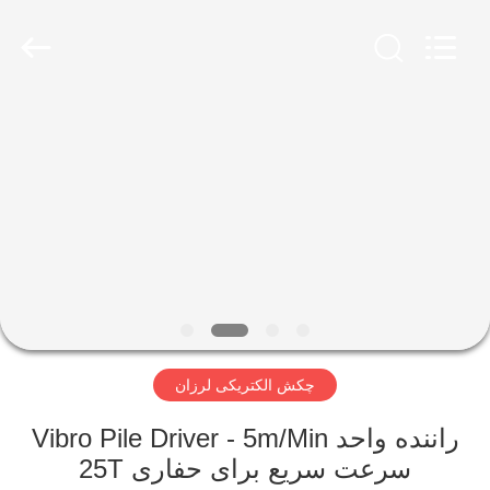
Yekun
Construction
Machinery
Co.,
Ltd..
All
Rights
Reserved.
صفحه
اصلی
محصولات
نمایش
واقعیت
مجازی
چکش الکتریکی لرزان
درباره
راننده واحد Vibro Pile Driver - 5m/Min
سرعت سریع برای حفاری 25T
ما