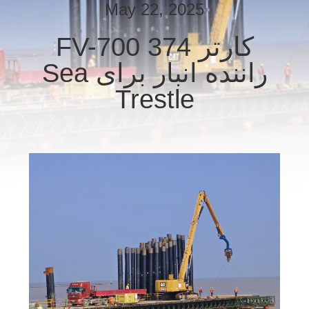
May 22, 2025
تور
کارتر 374 FV-700
کارخانه
راننده انبار برای Sea
Trestle
کنترل
کیفیت
با
ما
تماس
بگیرید
اخبار