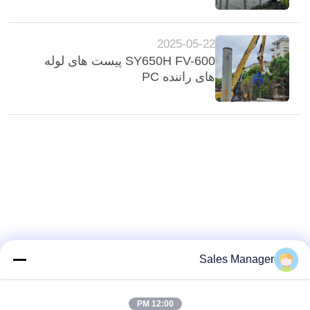
2025-05-22
SY650H FV-600 پیست های لوله
های راننده PC
Sales Manager
12:00 PM