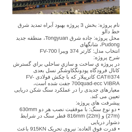
موارد
نام پروژه: بخش 3 پروژه بهبود آبراه تمدید شرق
درخواست
خط دالو
نقل قول
محل پروژه: جاده شرق Tongyuan، منطقه جدید
Pudong، شانگهای
انتخاب مدل: کارتر 374 ویبرا FV-700
نقشه
شرح پروژه:
در پروژه ي ساخت و سازي ساحلي براي گسترش
سایت
کانال فرودگاه پودونگکاوشگر نسل بعدی
CAT®374 کاترپیلار که با چکش فولادی FV-
PRIVACY
700quad-ecc VIBRA جفت شده است،
معیارهای جدیدی را در عملکرد سنگ شکن دریایی
POLICY
تعیین می کند.
پیشرفت های پروژه:
• دو نوع سنگ: با موفقیت نصب هر دو 630mm
(27m) و 816mm (22m) قطر سنگ در شرایط
دشوار دریایی
• قدرت فوق العاده: نیروی تحریک 915KN باعث