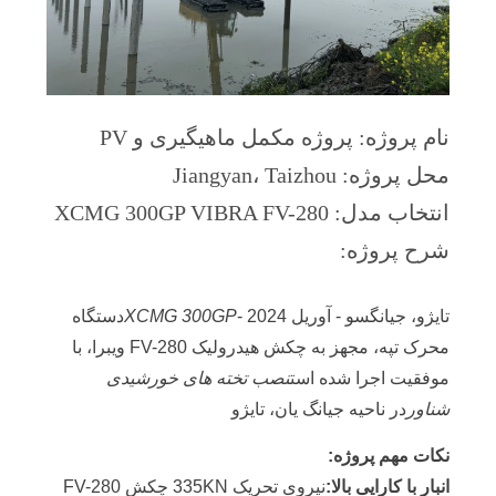
موارد
درخواست
نقل قول
نام پروژه: پروژه مکمل ماهیگیری و PV
محل پروژه: Jiangyan، Taizhou
نقشه
انتخاب مدل: XCMG 300GP VIBRA FV-280
سایت
شرح پروژه:
PRIVACY
تایژو، جیانگسو - آوریل 2024 -
XCMG 300GP
دستگاه
POLICY
محرک تپه، مجهز به چکش هیدرولیک FV-280 ویبرا، با
موفقیت اجرا شده است
نصب تخته های خورشیدی
شناور
در ناحيه جيانگ يان، تايژو
نکات مهم پروژه:
انبار با کارایی بالا:
نیروی تحریک 335KN چکش FV-280