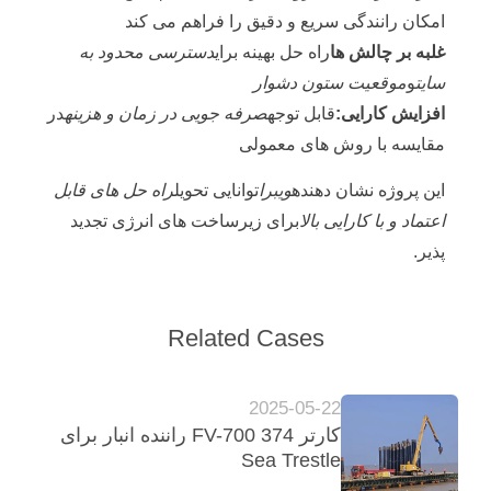
امکان رانندگی سریع و دقیق را فراهم می کند
غلبه بر چالش ها
راه حل بهینه برای
دسترسی محدود به
سایت
و
موقعیت ستون دشوار
افزایش کارایی:
قابل توجه
صرفه جویی در زمان و هزینه
در
مقایسه با روش های معمولی
این پروژه نشان دهنده
ويبرا
توانایی تحویل
راه حل های قابل
اعتماد و با کارایی بالا
برای زیرساخت های انرژی تجدید
پذیر.
Related Cases
2025-05-22
کارتر 374 FV-700 راننده انبار برای
Sea Trestle