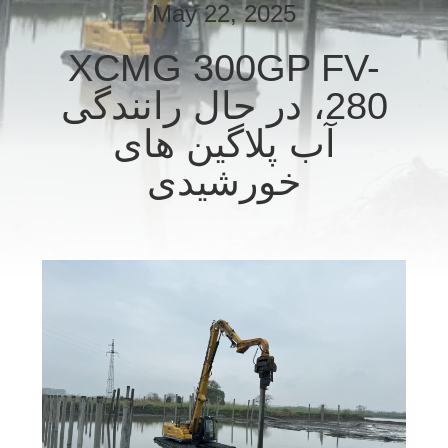
May 22, 2025
تور
XCMG 300GP FV-
کارخانه
280، در حال رانندگی
آب پلاگین های
کنترل
خورشیدی
کیفیت
با
ما
تماس
بگیرید
اخبار