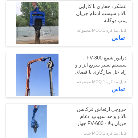
عملکرد حفاری با کارایی
بالا و سیستم ادغام جریان
38
پمپ دوگانه
راننده شمع Mini
قابل مذاکره MOQ:1 مجموعه
تماس
Excavator
درایور شمع FV-800 –
سیستم تغییر سریع ابزار و
راه حل سازگاری با فضای
محدود برای شمع بندی
30
قابل مذاکره MOQ:1 مجموعه
ورق فولادی در مقیاس
تماس
تجهیزات رانندگی
بزرگ
شمع بتونی
خروجی ارتعاش فرکانس
بالا و واحد سوپاپ ادغام
جریان بالا - FV-600 چهار
شمع درایور غیرعادی برای
قابل مذاکره MOQ:1 ست
شمع های 21 متری