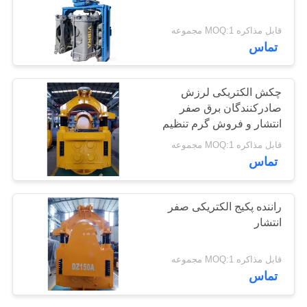
موارد
قابل مذاکره MOQ:1 مجموعه
25
تماس
درخواست
نقل قول
چهار راننده انبوه
چکش الکتریکی لرزش
صادرکنندگان برق صفر
انتشار و فروش گرم تنظیم
نقشه
کنترلر فرکانس ضربه برای
قابل مذاکره MOQ:1 مجموعه
سایت
جرثقیل 50T
تماس
PRIVACY
15
راننده پکیج الکتریکی صفر
POLICY
انتشار
راننده 360 درجه
قابل مذاکره MOQ:1 مجموعه
تماس