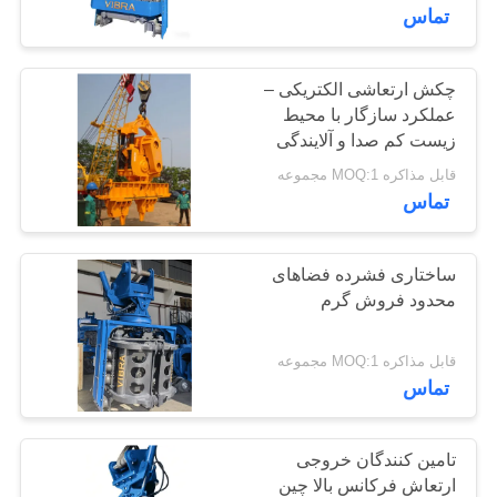
سازندگان چین
تماس
تور
کارخانه
چکش ارتعاشی الکتریکی –
14
عملکرد سازگار با محیط
زیست کم صدا و آلایندگی
چکش الکتریکی لرزان
کنترل
صفر برای محیط‌های
قابل مذاکره MOQ:1 مجموعه
حساس در فضای باز
کیفیت
تماس
با
ساختاری فشرده فضاهای
محدود فروش گرم
ما
43
تماس
قابل مذاکره MOQ:1 مجموعه
درایور شمع دستگیره
بگیرید
تماس
جانبی
اخبار
تامین کنندگان خروجی
ارتعاش فرکانس بالا چین