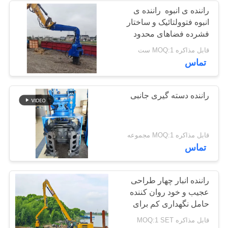
راننده ی انبوه ️ راننده ی
انبوه فتوولتائیک و ساختار
38
فشرده فضاهای محدود
راننده شمع Mini
برای مزارع خورشیدی
قابل مذاکره MOQ:1 ست
تماس
Excavator
راننده دسته گیری جانبی
30
قابل مذاکره MOQ:1 مجموعه
تماس
تجهیزات رانندگی
شمع بتونی
راننده انبار چهار طراحی
عجیب و خود روان کننده
حامل نگهداری کم برای
عمر طولانی
قابل مذاکره MOQ:1 SET