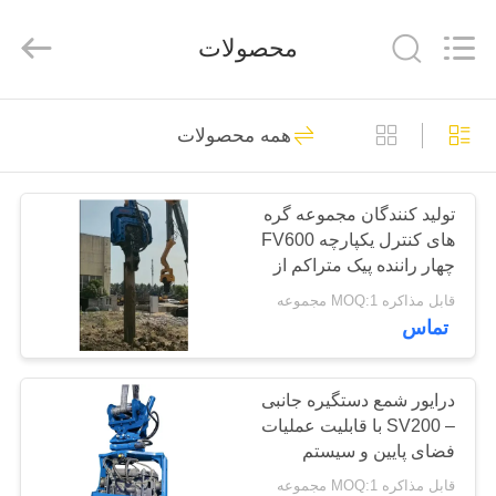
Yekun
Construction
Machinery
محصولات
Co.,
Ltd..
All
Rights
Reserved.
صفحه
113
همه محصولات
اصلی
درایور شمع هیدرولیک
تولید کنندگان مجموعه گره
محصولات
های کنترل یکپارچه FV600
چهار راننده پیک متراکم از
نمایش
کارخانه راننده پیک
قابل مذاکره MOQ:1 مجموعه
هیدرولیک برای آسیا و
تماس
واقعیت
روسیه
86
مجازی
بیل نصب شده درایور
درایور شمع دستگیره جانبی
– SV200 با قابلیت عملیات
درباره
شمع
فضای پایین و سیستم
ما
تعویض سریع ابزار –
قابل مذاکره MOQ:1 مجموعه