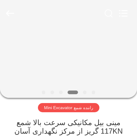
Yekun
Construction
Machinery
Co.,
Ltd..
All
Rights
Reserved.
صفحه
اصلی
محصولات
نمایش
واقعیت
مجازی
راننده شمع Mini Excavator
درباره
مینی بیل مکانیکی سرعت بالا شمع
117KN گریز از مرکز نگهداری آسان
ما