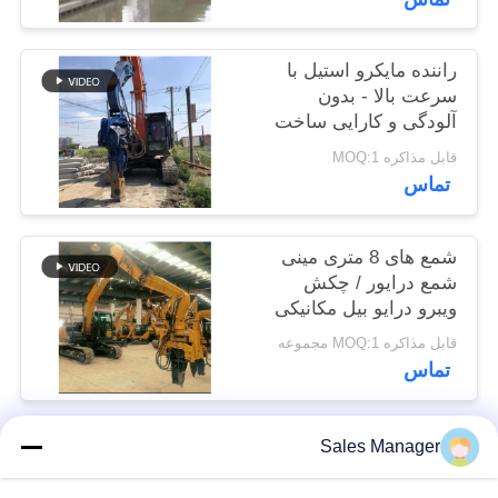
موارد
راننده مایکرو استیل با
درخواست
سرعت بالا - بدون
آلودگی و کارایی ساخت
نقل قول
عالی
قابل مذاکره MOQ:1
تماس
SITEMAP
شمع های 8 متری مینی
PRIVACY
شمع درایور / چکش
ویبرو درایو بیل مکانیکی
POLICY
کوچک
قابل مذاکره MOQ:1 مجموعه
تماس
Sales Manager
دسته بندی های محبوب
همه