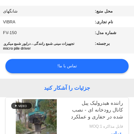
محل منبع:
شانگهای
تور
نام تجاری:
VIBRA
کارخانه
شماره مدل:
FV-150
کنترل
برجسته:
,
تجهیزات مینی شمع رانندگی ، درایور شمع میکرو
micro pile driver
کیفیت
تماس با ما!
با
ما
جزئیات را آشکار کنید
تماس
بگیرید
راننده هيدرولیک پيل
کانال رودخانه ای - نصب
شده در حفاری و عملکرد
اخبار
پيل با کارایی بالا
قابل مذاکره MOQ:1
تماس