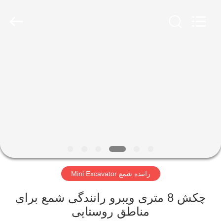
Yekun
Construction
Machinery
Co.,
Ltd..
All
Rights
Reserved.
صفحه
اصلی
محصولات
نمایش
واقعیت
مجازی
راننده شمع Mini Excavator
درباره
چکش 8 متری ویبرو رانندگی شمع برای
مناطق روستایی
ما