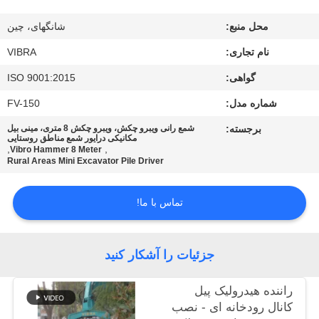
محل منبع:
شانگهای، چین
تور
نام تجاری:
VIBRA
کارخانه
گواهی:
ISO 9001:2015
کنترل
شماره مدل:
FV-150
کیفیت
برجسته:
شمع رانی ویبرو چکش، ویبرو چکش 8 متری، مینی بیل
مکانیکی درایور شمع مناطق روستایی
,
,
Vibro Hammer 8 Meter
Rural Areas Mini Excavator Pile Driver
با
ما
تماس با ما!
تماس
بگیرید
جزئیات را آشکار کنید
اخبار
راننده هيدرولیک پيل
کانال رودخانه ای - نصب