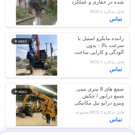
شده در حفاری و عملکرد
موارد
پيل با کارایی بالا
قابل مذاکره MOQ:1
تماس
درخواست
نقل قول
راننده مایکرو استیل با
سرعت بالا - بدون
آلودگی و کارایی ساخت
SITEMAP
عالی
قابل مذاکره MOQ:1
تماس
PRIVACY
POLICY
شمع های 8 متری مینی
شمع درایور / چکش
ویبرو درایو بیل مکانیکی
کوچک
قابل مذاکره MOQ:1 مجموعه
تماس