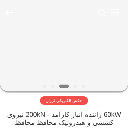
Yekun
Construction
Machinery
Co.,
Ltd..
All
Rights
Reserved.
صفحه
اصلی
محصولات
نمایش
واقعیت
مجازی
چکش الکتریکی لرزان
درباره
60kW راننده انبار کارآمد - 200kN نیروی
کششی و هیدرولیک محافظ محافظ
ما