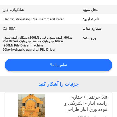
محل منبع:
شانگهای، چین
تور
نام تجاری:
Electric Vibrating PIle Hammer/Driver
کارخانه
شماره مدل:
DZ-60A
کنترل
برجسته:
60kw راننده شمع برقی ، 200kN دستگاه راننده شمع ،
60kw هیدرولیک محافظ هیدرولیک Pile Driver
,
,
کیفیت
200kN Pile Driver machine
60kw hydraulic guardrail Pile Driver
با
تماس با ما!
ما
تماس
جزئیات را آشکار کنید
بگیرید
50t جرثقیل / حفاری
راننده انبار - الکتریکی و
اخبار
فولاد ورق انبار طراحی
تخصصی