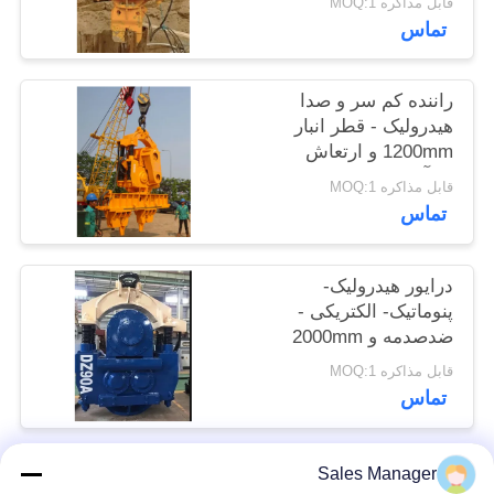
قابل مذاکره MOQ:1
موارد
تماس
درخواست
راننده کم سر و صدا
هیدرولیک - قطر انبار
نقل قول
1200mm و ارتعاش
کارآمد 1050RPM
قابل مذاکره MOQ:1
SITEMAP
تماس
PRIVACY
درایور هیدرولیک-
POLICY
پنوماتیک- الکتریکی -
ضدصدمه و 2000mm
حداکثر قطر انبار
قابل مذاکره MOQ:1
تماس
Sales Manager
دسته بندی های محبوب
همه