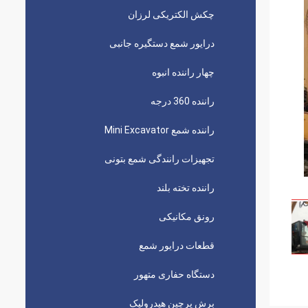
چکش الکتریکی لرزان
درایور شمع دستگیره جانبی
چهار راننده انبوه
راننده 360 درجه
راننده شمع Mini Excavator
تجهیزات رانندگی شمع بتونی
راننده تخته بلند
رونق مکانیکی
قطعات درایور شمع
دستگاه حفاری متهور
برش پرچین هیدرولیک