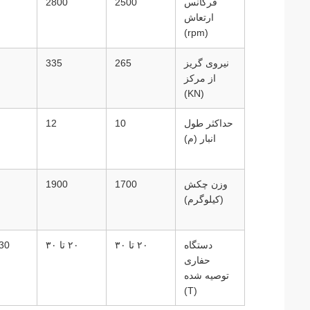
فرکانس
2500
2800
ارتعاش
(rpm)
نیروی گریز
265
335
از مرکز
(KN)
حداکثر طول
10
12
انبار (م)
وزن چکش
1700
1900
(کیلوگرم)
دستگاه
۲۰ تا ۳۰
۲۰ تا ۳۰
30 تا 5
حفاری
توصیه شده
(T)