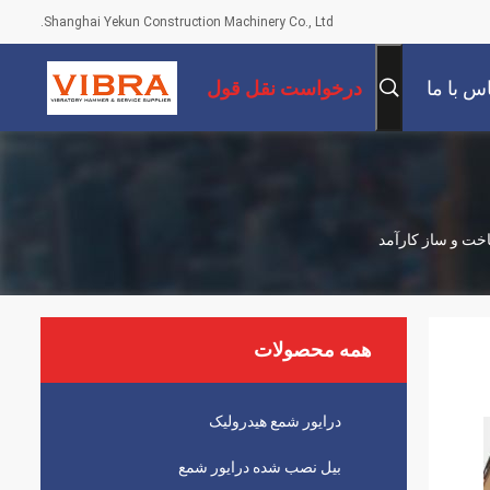
Shanghai Yekun Construction Machinery Co., Ltd.
س با ما
درخواست نقل قول
همه محصولات
درایور شمع هیدرولیک
بیل نصب شده درایور شمع