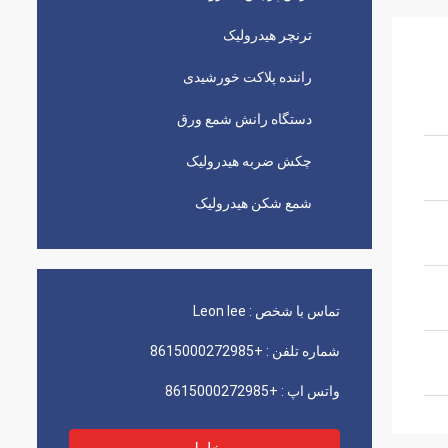
ترنچر هیدرولیک
راننده پلاکت خورشیدی
دستگاه رانش شمع ورق
چکش ضربه هیدرولیک
شمع شکن هیدرولیک
تماس با شخص :
Leon lee
شماره تلفن :
+8615000272985
واتس اپ :
+8615000272985