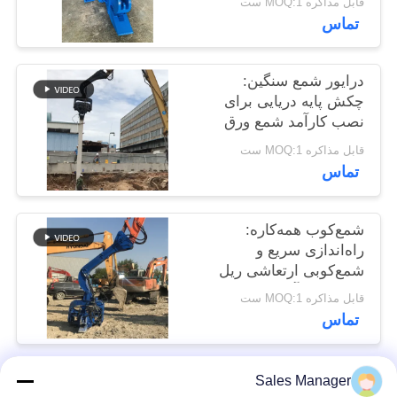
قابل مذاکره MOQ:1 ست
موارد
تماس
درخواست
درایور شمع سنگین:
چکش پایه دریایی برای
نقل قول
نصب کارآمد شمع ورق
قابل مذاکره MOQ:1 ست
SITEMAP
تماس
PRIVACY
شمع‌کوب همه‌کاره:
POLICY
راه‌اندازی سریع و
شمع‌کوبی ارتعاشی ریل
فولادی کارآمد
قابل مذاکره MOQ:1 ست
تماس
Sales Manager
دسته بندی های محبوب
همه