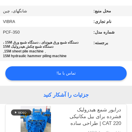
محل منبع:
شانگهای، چین
تور
نام تجاری:
VIBRA
کارخانه
شماره مدل:
PCF-350
کنترل
برجسته:
دستگاه شمع ورق هیوندای ، دستگاه شمع ورق 15M ،
دستگاه شمع چکش هیدرولیک 15M
,
,
کیفیت
15M sheet pile machine
15M hydraulic hammer piling machine
با
تماس با ما!
ما
تماس
جزئیات را آشکار کنید
بگیرید
درایور شمع هیدرولیک
فشرده برای بیل مکانیکی
اخبار
CAT 220 | طراحی ساده
و نصب قابل اعتماد