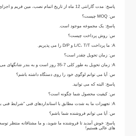
پاسخ: مدت گارانتی 12 ماه از تاریخ اتمام نصب، مین فریم و اجزای کلیدی به استثنای قطعات فرسوده است.
س: MOQ چیست؟
پاسخ: یک مجموعه موجود است.
س: روش پرداخت چیست؟
A: ما پرداخت L/C، T/T و D/P را می پذیریم.
س: زمان تحویل چقدر است؟
A: زمان تحویل به طور کلی 7-35 روز است و به بندر شانگهای می رسد.زمان حمل و نقل باید در خارج از کشور در نظر گرفته شود.
س: آیا می توانم لوگوی خود را روی دستگاه داشته باشم؟
پاسخ: البته که می توانید.
س: کیفیت محصول شما چگونه است؟
A: تجهیزات ما به شدت مطابق با استانداردهای فنی "شرایط فنی برای شرکت های شمع ران" اجرا می شود.
س: آیا می توانم فروشنده شما باشم؟
پاسخ: خوش آمدید تا فروشنده ما شوید، و ما مشتاقانه منتظر توسعه
های عالی هستیم!