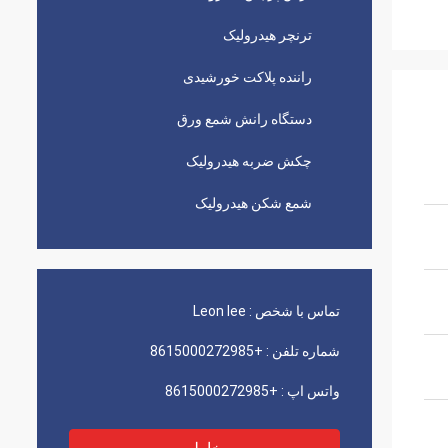
ترنچر هیدرولیک
راننده پلاکت خورشیدی
دستگاه رانش شمع ورق
چکش ضربه هیدرولیک
شمع شکن هیدرولیک
تماس با شخص :
Leon lee
شماره تلفن :
+8615000272985
واتس اپ :
+8615000272985