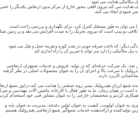
ل مکانیکی هدایت می شود.
 هدایت می کند.نیروی افقی محور خارج از مرکز بدون ارتعاش یکدیگر را خنثی
نس عمودی ایجاد می کنند.
 را می توان به طور مستقل کنترل کرد، برای نگهداری و بررسی راحت است.
تلاقی دو پمپ است که نیروی تحریک را به شدت افزایش می دهد و بر زمین شن
نندگی دیگر، که باعث صرفه جویی در نفت کوره و هزینه حمل و نقل می شود.
یل مکانیکی را دارد می تواند با تمرین آن را راه اندازی کند
آلات ساختمانی شانگهای یکون در سال 2014 تاسیس شد، یک شرکت حرفه‌ای که در تولید، فروش و خدمات شمع‌ران ارتعاشی
درولیک با سرعت بالا و اجزای آن را به عنوان محصولات اصلی در نظر گرفته
ختمانی کاربرد دارند.
نده شمع لرزان هیدرولیک مینی روند صنعتی را هدایت می کند.درایور شمع ارتع
ده است.در همان زمان، ما به طور فعال با کارخانه ماشین آلات مهندسی و شر
کاری کردیم و متخصصان خارجی را به عنوان مشاور فنی خود استخدام کردیم
ه عنوان اولویت، کیفیت به عنوان اولین دغدغه، مدیریت به عنوان پایه و
رین تولیدکننده و ارائه‌دهنده خدمات شمع‌گیر شمع ارتعاشی هیدرولیک هستیم.