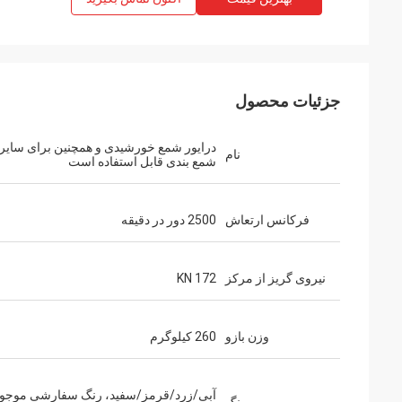
جزئیات محصول
درایور شمع خورشیدی و همچنین برای سایر ا
نام
شمع بندی قابل استفاده است
فرکانس ارتعاش
2500 دور در دقیقه
نیروی گریز از مرکز
172 KN
وزن بازو
260 کیلوگرم
آبی/زرد/قرمز/سفید، رنگ سفارشی موجود