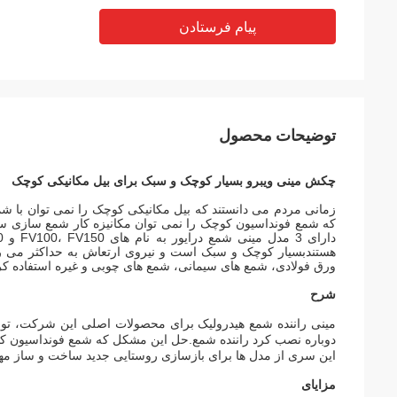
پیام فرستادن
توضیحات محصول
چکش مینی ویبرو بسیار کوچک و سبک برای بیل مکانیکی کوچک
دارای 3 مدل مینی شمع درایور به نام های FV100، FV150 و FV250 است که می توانند با بیل مکانیکی از 6 تا 18 تن نصب شوند.
هستند
بسیار کوچک و سبک است و نیروی ارتعاش به حداکثر می 
ورق فولادی، شمع های سیمانی، شمع های چوبی و غیره استفاده کر
شرح
مینی راننده شمع هیدرولیک برای محصولات اصلی این شرکت، تولد
دوباره نصب کرد راننده شمع.حل این مشکل که شمع فونداسیون کو
این سری از مدل ها برای بازسازی روستایی جدید ساخت و ساز مه
مزایای