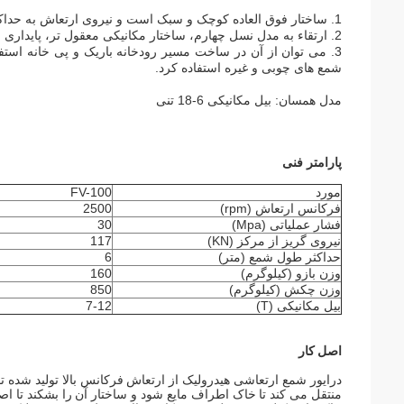
1. ساختار فوق العاده کوچک و سبک است و نیروی ارتعاش به حداکثر می رسد.
2. ارتقاء به مدل نسل چهارم، ساختار مکانیکی معقول تر، پایداری بالای دستگاه.
3. می توان از آن در ساخت مسیر رودخانه باریک و پی خانه است
شمع های چوبی و غیره استفاده کرد.
مدل همسان: بیل مکانیکی 6-18 تنی
پارامتر فنی
مورد
FV-100
فرکانس ارتعاش (rpm)
2500
فشار عملیاتی (Mpa)
30
نیروی گریز از مرکز (KN)
117
حداکثر طول شمع (متر)
6
وزن بازو (کیلوگرم)
160
وزن چکش (کیلوگرم)
850
بیل مکانیکی (T)
7-12
اصل کار
درایور شمع ارتعاشی هیدرولیک از ارتعاش فرکانس بالا تولید شده
منتقل می کند تا خاک اطراف مایع شود و ساختار آن را بشکند تا