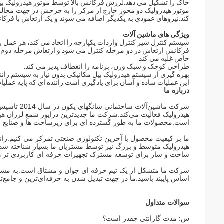
خاک را تشکیل می دهد.لرزش فرکانس بالا توسط موتور هیدرولیک بی
موتور هیدرولیک دو محور خارج از مرکز را به چرخش در جهت مخالف
کند.نیروهای عمودی به یکدیگر اضافه می شوند و یک ارتعاش با فرکا
ویژگی های ماشین آلات
سیستم کنترل شیر کنترل واردات یکپارچه را اتخاذ می کند، هر عمل
فرکانس ارتعاش در دو مرحله کنترل می شود و ارتعاش مرحله دوم 
خاص غلبه می کند.
طراحی کوچک و سبک وزن، برنامه را انعطاف پذیر می کند.
بهره گیری از سیستم هیدرولیک بیل مکانیکی بدون نیاز به سیستم را
این عملیات ساده و آسان برای یادگیری است.راننده ای که پایه عملیات ب
درباره ما
شرکت ماشین‌
هیدرولیک فعالیت می‌کند.شرکت ما جدیدترین درایور شمع لرزان هی
است.محصولات ما به طور گسترده ای برای زیرساخت ها و صنایع سا
ما بر کیفیت محصول با آخرین تکنولوژی صنعتی تمرکز می کنیم.ران
هیدرولیک متوسط ​​و بزرگ نیز توسط مشتریان ما بسیار شناخته ش
ساخت و ساز برای توسعه مشترک تجهیزات حرفه ای کاربردی تر هم
شرکت ما متشکل از یک تیم حرفه ای جوان و مشتاق است.به مشتری ب
اساس پایبند باشید.ما در جهت تبدیل شدن به حرفه‌ای‌ترین و جامع‌ت
سوالات متداول
س: مدت گارانتی چقدر است؟