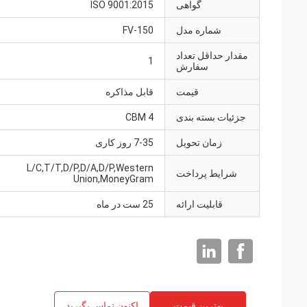
گواهی
ISO 9001:2015
شماره مدل
FV-150
مقدار حداقل تعداد
1
سفارش
قیمت
قابل مذاکره
جزئیات بسته بندی
4 CBM
زمان تحویل
7-35 روز کاری
L/C,T/T,D/P,D/A,D/P,Western
شرایط پرداخت
Union,MoneyGram
قابلیت ارائه
25 ست در ماه
بهترین قیمت
اکنون تماس بگیرید