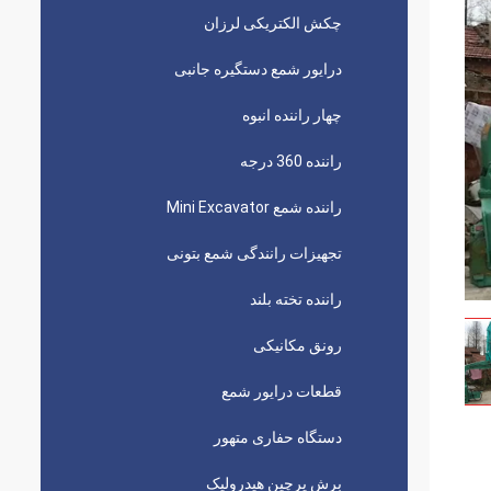
چکش الکتریکی لرزان
درایور شمع دستگیره جانبی
چهار راننده انبوه
راننده 360 درجه
راننده شمع Mini Excavator
تجهیزات رانندگی شمع بتونی
راننده تخته بلند
رونق مکانیکی
قطعات درایور شمع
دستگاه حفاری متهور
برش پرچین هیدرولیک