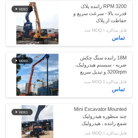
3200 RPM راننده پلاک
قدرت بالا - سرعت سریع و
حفاظت از پلاک
قابل مذاکره MOQ:۱ عدد
تماس
18M راننده سنگ چکش
ضربه - سیستم هیدرولیک،
3200rpm و تبدیل سریع
قابل مذاکره MOQ:1 ست
تماس
Mini Excavator Mounted
چند منظوره هیدرولیک
شمع راننده ، هیدرولیک
چکش دستگاه شمع گذاری
قابل مذاکره MOQ:۱ عدد