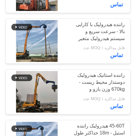
تماس
تور
کارخانه
راننده هیدرولیک با کارایی
بالا - سرعت سریع و
سیستم هیدرولیک متغیر
کنترل
قابل مذاکره MOQ:۱ عدد
کیفیت
تماس
با
راننده استاتیک هیدرولیک
دوستدار محیط زیست -
ما
670kg وزن بازو و
تماس
سازگاری چند ستون
قابل مذاکره MOQ:۱ عدد
بگیرید
تماس
اخبار
45-60T هیدرولیک راننده
استیل - 18m حداکثر طول