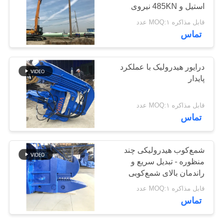
استیل و 485KN نیروی
موارد
سانتریفیوژ بالا
قابل مذاکره MOQ:۱ عدد
تماس
درخواست
نقل قول
درایور هیدرولیک با عملکرد
پایدار
نقشه
قابل مذاکره MOQ:۱ عدد
سایت
تماس
PRIVACY
شمع‌کوب هیدرولیکی چند
POLICY
منظوره - تبدیل سریع و
راندمان بالای شمع‌کوبی
قابل مذاکره MOQ:۱ عدد
تماس