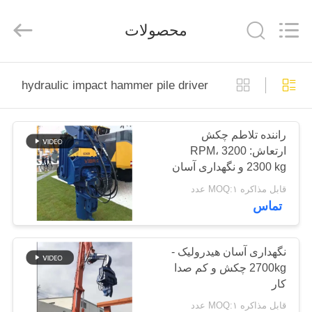
Yekun
Construction
Machinery
محصولات
Co.,
Ltd..
All
Rights
Reserved.
صفحه
hydraulic impact hammer pile driver
اصلی
راننده تلاطم چکش
محصولات
ارتعاش: 3200 RPM،
2300 kg و نگهداری آسان
نمایش
قابل مذاکره MOQ:۱ عدد
تماس
واقعیت
مجازی
نگهداری آسان هیدرولیک -
2700kg چکش و کم صدا
درباره
کار
ما
قابل مذاکره MOQ:۱ عدد