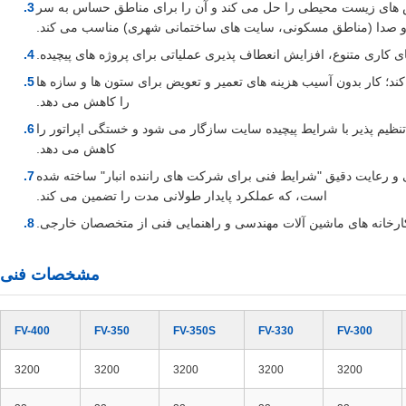
 های زیست محیطی را حل می کند و آن را برای مناطق حساس به سر
 صدا (مناطق مسکونی، سایت های ساختمانی شهری) مناسب می کند.
ای کاری متنوع، افزایش انعطاف پذیری عملیاتی برای پروژه های پیچیده.
 کند؛ کار بدون آسیب هزینه های تعمیر و تعویض برای ستون ها و سازه ها
را کاهش می دهد.
انس ارتعاش تنظیم پذیر با شرایط پیچیده سایت سازگار می شود و خستگی اپراتور را
کاهش می دهد.
تی و رعایت دقیق "شرایط فنی برای شرکت های راننده انبار" ساخته شده
است، که عملکرد پایدار طولانی مدت را تضمین می کند.
 کارخانه های ماشین آلات مهندسی و راهنمایی فنی از متخصصان خارجی.
مشخصات فنی
FV-400
FV-350
FV-350S
FV-330
FV-300
3200
3200
3200
3200
3200