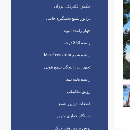
چکش الکتریکی لرزان
درایور شمع دستگیره جانبی
چهار راننده انبوه
راننده 360 درجه
راننده شمع Mini Excavator
تجهیزات رانندگی شمع بتونی
راننده تخته بلند
رونق مکانیکی
قطعات درایور شمع
دستگاه حفاری متهور
برش پرچین هیدرولیک