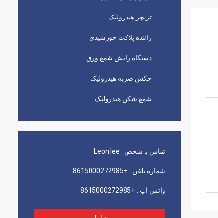
ترنچر هیدرولیک
راننده پلاکت خورشیدی
دستگاه رانش شمع ورق
چکش ضربه هیدرولیک
شمع شکن هیدرولیک
تماس با شخص :
Leon lee
شماره تلفن :
+8615000272985
واتس اپ :
+8615000272985