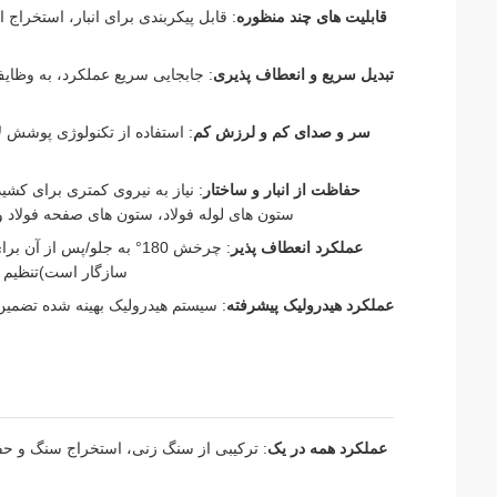
قابلیت های چند منظوره
: قابل پیکربندی برای انبار، استخراج ان
تبدیل سریع و انعطاف پذیری
: جابجایی سریع عملکرد، به وظا
سر و صدای کم و لرزش کم
: استفاده از تکنولوژی پوشش ل
حفاظت از انبار و ساختار
: نیاز به نیروی کمتری برای کشید
ستون های لوله فولاد، ستون های صفحه فولاد 
عملکرد انعطاف پذیر
: چرخش 180° به جلو/پس 
سازگار است)تنظیم فرکانس ارتعاش 2 سطح + تر
عملکرد هیدرولیک پیشرفته
: سیستم هیدرولیک بهینه شده تضمین م
عملکرد همه در یک
: ترکیبی از سنگ زنی، استخراج سنگ و ح