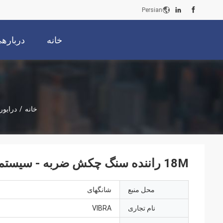
Persian
خانه
دربارهی
خانه
/
درایور
18M راننده سنگ چکش ضربه - سیستم هیدرولیک، 3200rpm و تبدیل سریع
محل منبع
شانگهای
نام تجاری
VIBRA