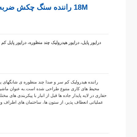
18M راننده سنگ چکش ضربه - سیستم هیدرولیک، 3200rpm و تبدیل سریع
درایور پایل، درایور هیدرولیک چند منظوره، درایور پایل کم س
راننده هیدرولیک کم سر و صدا چند منظوره ی شانگهای 
محیط های کاری متنوع طراحی شده است.به عنوان ماشین آل
حفاری در لایه پایدار جاده ها قبل از انبار با پیکربندی های
عملیاتی انعطاف پذیر، از ستون ها، ساختمان های اطراف و