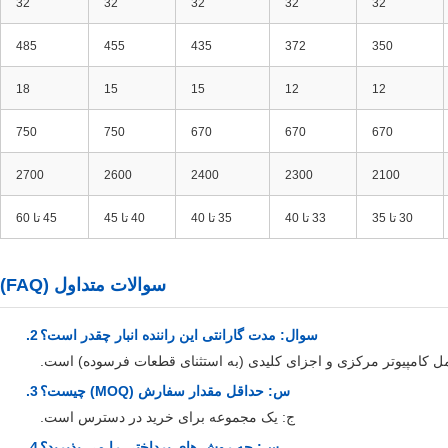
32
32
32
32
32
485
455
435
372
350
18
15
15
12
12
750
750
670
670
670
2700
2600
2400
2300
2100
30 تا 35
33 تا 40
35 تا 40
40 تا 45
45 تا 60
سوالات متداول (FAQ)
سوال: مدت گارانتی این راننده انبار چقدر است؟
س: حداقل مقدار سفارش (MOQ) چیست؟
ج: یک مجموعه برای خرید در دسترس است.
س: چه روش های پرداختی را می پذیرید؟