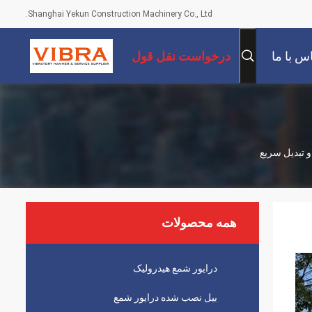
Shanghai Yekun Construction Machinery Co., Ltd.
س با ما
درخواست نقل قول
همه محصولات
درایور شمع هیدرولیک
بیل نصب شده درایور شمع