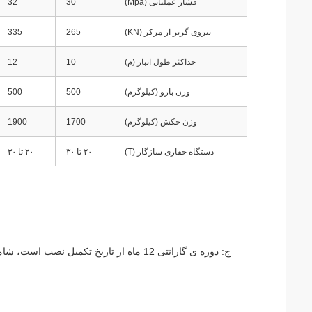
فشار عملیاتی (Mpa)
30
32
نیروی گریز از مرکز (KN)
265
335
حداکثر طول انبار (م)
10
12
وزن بازو (کیلوگرم)
500
500
وزن چکش (کیلوگرم)
1700
1900
دستگاه حفاری سازگار (T)
۲۰ تا ۳۰
۲۰ تا ۳۰
ج: دوره ی گارانتی 12 ماه از تاریخ تکمیل نصب است، شامل کامپیوتر مرکزی و اجزای کلیدی (به استثنای قطعات فرسوده) است.