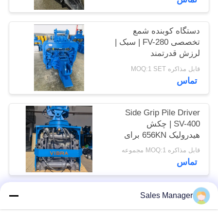
موارد
دستگاه کوبنده شمع
درخواست
تخصصی FV-280 | سبک |
لرزش قدرتمند
نقل قول
قابل مذاکره MOQ:1 SET
تماس
نقشه
سایت
Side Grip Pile Driver
SV-400 | چکش
هیدرولیک 656KN برای
PRIVACY
فضاهای تنگ
قابل مذاکره MOQ:1 مجموعه
POLICY
تماس
Sales Manager
دسته بندی های محبوب
همه