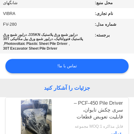
محل منبع:
شانگهای
تور
نام تجاری:
VIBRA
کارخانه
شماره مدل:
FV-280
برجسته:
درایور شمع ورق پلاستیک 335KN، درایور شمع ورق
پلاستیک فتوولتائیک، درایور شمع ورق بیل مکانیکی 30T
کنترل
,
,
Photovoltaic Plastic Sheet Pile Driver
30T Excavator Sheet Pile Driver
کیفیت
تماس با ما!
با
ما
جزئیات را آشکار کنید
تماس
بگیرید
PCF-450 Pile Driver –
سری چکش تایوان،
قابلیت تعویض قطعات
اخبار
بالا و نیروی 535
قابل مذاکره MOQ:1 مجموعه
کیلونیوتن
تماس