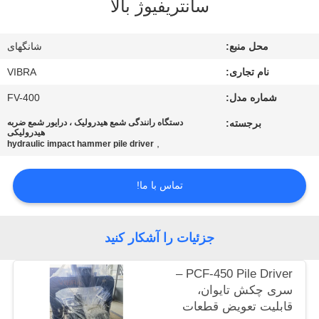
سانتریفیوژ بالا
تور
محل منبع:
شانگهای
کارخانه
نام تجاری:
VIBRA
شماره مدل:
FV-400
کنترل
برجسته:
دستگاه رانندگی شمع هیدرولیک ، درایور شمع ضربه
کیفیت
هیدرولیکی
,
hydraulic impact hammer pile driver
با
تماس با ما!
ما
تماس
جزئیات را آشکار کنید
بگیرید
PCF-450 Pile Driver –
اخبار
سری چکش تایوان،
قابلیت تعویض قطعات