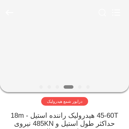
Yekun
Construction
Machinery
Co.,
Ltd..
All
Rights
Reserved.
صفحه
اصلی
محصولات
نمایش
واقعیت
مجازی
درایور شمع هیدرولیک
درباره
45-60T هیدرولیک راننده استیل - 18m
حداکثر طول استیل و 485KN نیروی
ما