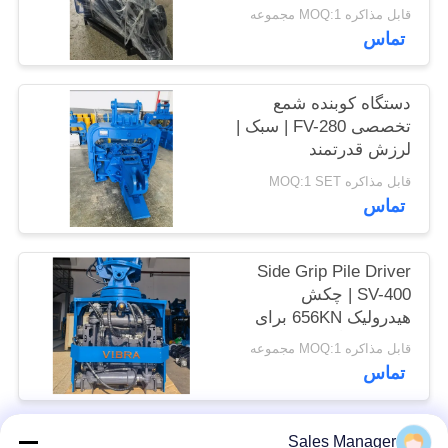
بالا و نیروی 535
قابل مذاکره MOQ:1 مجموعه
موارد
کیلونیوتن
تماس
درخواست
دستگاه کوبنده شمع
نقل قول
تخصصی FV-280 | سبک |
لرزش قدرتمند
SITEMAP
قابل مذاکره MOQ:1 SET
تماس
PRIVACY
Side Grip Pile Driver
POLICY
SV-400 | چکش
هیدرولیک 656KN برای
فضاهای تنگ
قابل مذاکره MOQ:1 مجموعه
تماس
Sales Manager