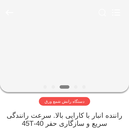
Yekun
Construction
Machinery
Co.,
Ltd..
All
Rights
Reserved.
صفحه
اصلی
محصولات
نمایش
واقعیت
مجازی
دستگاه رانش شمع ورق
درباره
راننده انبار با کارایی بالا. سرعت رانندگی
سریع و سازگاری حفر 40-45T
ما