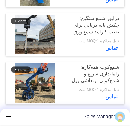
موارد
درایور شمع سنگین:
درخواست
چکش پایه دریایی برای
نصب کارآمد شمع ورق
نقل قول
قابل مذاکره MOQ:1 ست
تماس
SITEMAP
شمع‌کوب همه‌کاره:
PRIVACY
راه‌اندازی سریع و
شمع‌کوبی ارتعاشی ریل
POLICY
فولادی کارآمد
قابل مذاکره MOQ:1 ست
تماس
Sales Manager
دسته بندی های محبوب
همه