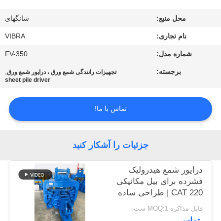
محل منبع:
شانگهای
تور
نام تجاری:
VIBRA
کارخانه
شماره مدل:
FV-350
کنترل
برجسته:
,
تجهیزات رانندگی شمع ورق ، درایور شمع ورق
sheet pile driver
کیفیت
تماس با ما!
با
ما
جزئیات را آشکار کنید
تماس
بگیرید
درایور شمع هیدرولیک
فشرده برای بیل مکانیکی
CAT 220 | طراحی ساده
اخبار
و نصب قابل اعتماد
قابل مذاکره MOQ:1 ست
تماس