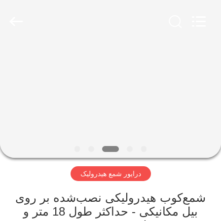
Yekun
Construction
Machinery
Co.,
Ltd..
All
Rights
Reserved.
صفحه
اصلی
محصولات
نمایش
واقعیت
مجازی
درایور شمع هیدرولیک
درباره
شمع‌کوب هیدرولیکی نصب‌شده بر روی
بیل مکانیکی - حداکثر طول 18 متر و
ما