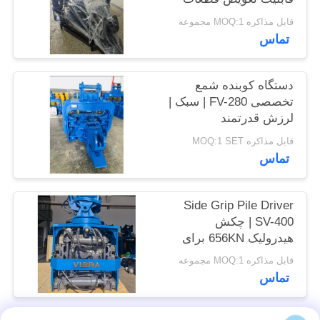
موارد
بالا و نیروی 535
قابل مذاکره MOQ:1 مجموعه
کیلونیوتن
تماس
درخواست
نقل قول
دستگاه کوبنده شمع
تخصصی FV-280 | سبک |
لرزش قدرتمند
SITEMAP
قابل مذاکره MOQ:1 SET
تماس
PRIVACY
POLICY
Side Grip Pile Driver
SV-400 | چکش
هیدرولیک 656KN برای
فضاهای تنگ
قابل مذاکره MOQ:1 مجموعه
تماس