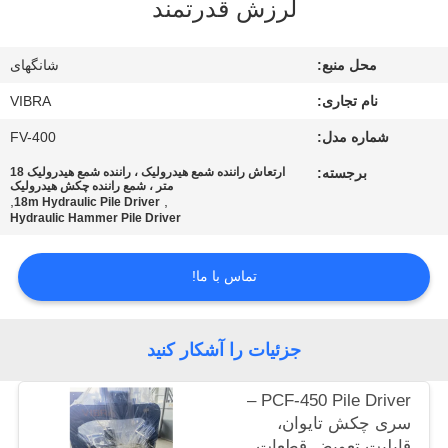
لرزش قدرتمند
تور
محل منبع:
شانگهای
کارخانه
نام تجاری:
VIBRA
شماره مدل:
FV-400
کنترل
برجسته:
ارتعاش راننده شمع هیدرولیک ، راننده شمع هیدرولیک 18
کیفیت
متر ، شمع راننده چکش هیدرولیک
,
,
18m Hydraulic Pile Driver
Hydraulic Hammer Pile Driver
با
ما
تماس با ما!
تماس
بگیرید
جزئیات را آشکار کنید
PCF-450 Pile Driver –
اخبار
سری چکش تایوان،
قابلیت تعویض قطعات