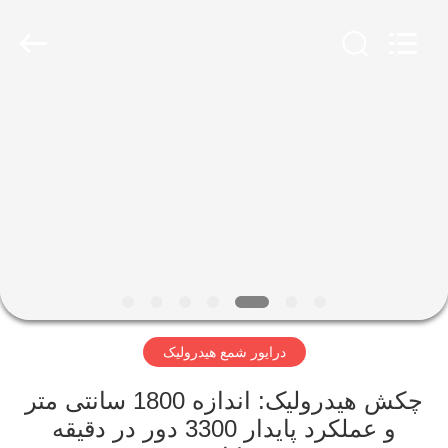
Yekun
Construction
Machinery
Co.,
Ltd..
All
Rights
Reserved.
صفحه
اصلی
محصولات
نمایش
واقعیت
مجازی
درایور شمع هیدرولیک
درباره
چکش هیدرولیک: اندازه 1800 سانتی متر
و عملکرد پایدار 3300 دور در دقیقه
ما