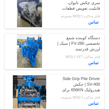
سری چکش تایوان،
موارد
قابلیت تعویض قطعات
بالا و نیروی 535
قابل مذاکره MOQ:1 مجموعه
کیلونیوتن
درخواست
تماس
نقل قول
دستگاه کوبنده شمع
تخصصی FV-280 | سبک |
SITEMAP
لرزش قدرتمند
قابل مذاکره MOQ:1 SET
PRIVACY
تماس
POLICY
Side Grip Pile Driver
SV-400 | چکش
هیدرولیک 656KN برای
فضاهای تنگ
قابل مذاکره MOQ:1 مجموعه
تماس