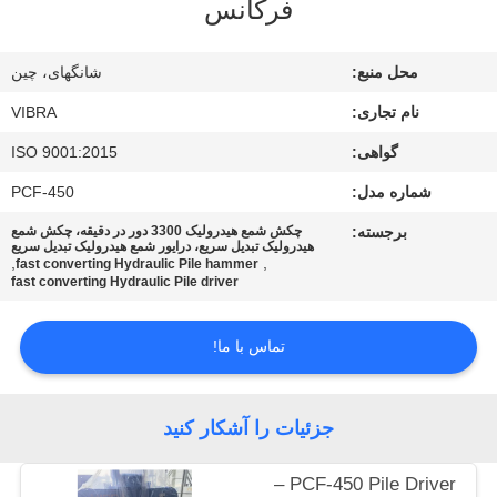
فرکانس
تور
محل منبع:
شانگهای، چین
کارخانه
نام تجاری:
VIBRA
گواهی:
ISO 9001:2015
کنترل
شماره مدل:
PCF-450
کیفیت
برجسته:
چکش شمع هیدرولیک 3300 دور در دقیقه، چکش شمع
هیدرولیک تبدیل سریع، درایور شمع هیدرولیک تبدیل سریع
,
,
با
fast converting Hydraulic Pile hammer
fast converting Hydraulic Pile driver
ما
تماس
تماس با ما!
بگیرید
جزئیات را آشکار کنید
اخبار
PCF-450 Pile Driver –